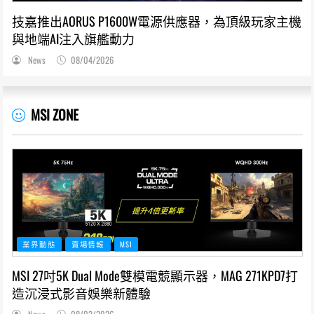
技嘉推出AORUS P1600W電源供應器，為頂級玩家主機
與地端AI注入旗艦動力
News
08/04/2026
MSI ZONE
業界動態
賣場情報
MSI
MSI 27吋5K Dual Mode雙模電競顯示器，MAG 271KPD7打
造沉浸式影音娛樂新體驗