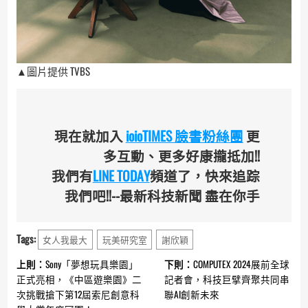
▲圖片提供 TVBS
現在就加入
ioioTIMES 臉書粉絲團
更
多互動、更多好康攏抵加!!
我們有
LINE TODAY
頻道了，快來追踪
我們吧!!--最新科技新聞 盡在你手
Tags:
女人我最大
玩美研究室
謝欣穎
Continue
上則：
Sony「夢想玩具樂園」
下則：
COMPUTEX 2024展前全球
Reading
正式亮相，《中區遊樂園》二
記者會，科技巨擘齊聚共同串
次挑戰搶下第12屆索尼創意科
聯AI創新未來