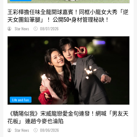
王彩樺擔任味全龍開球嘉賓！同框小龍女大秀「逆
天女團鉛筆腿」！ 公開50+身材管理秘訣！
Star News
08/07/2026
Life and Fun
《驕陽似我》宋威龍戀愛金句連發！網喊「男友天
花板」 連趙今麥也淪陷
Star News
08/06/2026