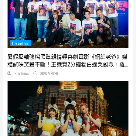
Life and Fun
暑假壓軸強檔黑幫親情輕喜劇電影《網紅老爸》媒
體試映笑聲不斷！王識賢2分鐘獨白逼哭觀眾，羅
志祥、張懷秋受封搞笑MVP
Star News
08/07/2026