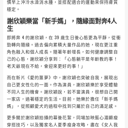
慣早上沖冷水澡消水腫，並搭配適合的運動來保持膚質
穩定。
謝欣穎樂當「新手媽」，隨緣面對奔4人
生
即將奔 4 的謝欣穎，在 39 歲生日後心態更為平靜，從衝
勁轉向隨緣。過去偏向累積大量作品的她，現在更注重
角色融入和個人成長。隨著年齡增長，如何健康調整自
己的心態，謝欣穎分享到：「心態躺平是年齡教的事！
老天爺現在不給，會迎來更好的事！」
而在新片《愛的噩夢》中，謝欣穎也突破自我，展現出
自己更女性化的一面。作為演員，謝欣穎樂於享受體驗
不同人生的機會。謝欣穎說，若不當演員，很想自己開
一家店，過著穩定的生活。目前，她樂於擔任「新手媽
媽」，從照顧愛犬的過程中找到只屬於自己的滿足感。
更多關於謝欣穎拍攝的幕後花絮，同場加映藍心湄顯瘦
穿搭技巧，以及獨家名人夏季瘦身攻略，盡在《女人我