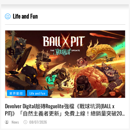
Life and Fun
業界動態
Life and Fun
Devolver Digital敲磚Roguelite強檔《戰球坑洞(BALL x
PIT)》「自然主義者更新」免費上線！總銷量突破200
萬份，遊戲史低66折熱銷中
News
08/07/2026