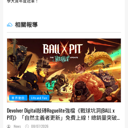
學大賞年度冠軍！
相關報導
業界動態
Life and Fun
Devolver Digital敲磚Roguelite強檔《戰球坑洞(BALL x
PIT)》「自然主義者更新」免費上線！總銷量突破
200萬份，遊戲史低66折熱銷中
News
08/07/2026