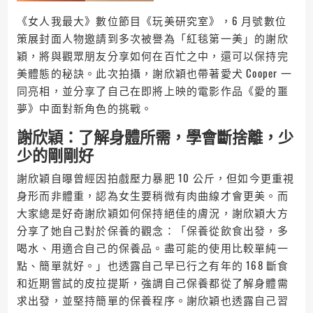
《女人我最大》數位節目《玩美研究室》，6 月號數位
策展封面人物邀請到多次被譽為「紅毯第一美」的謝欣
穎，將與觀眾朋友分享如何在百忙之中，還可以保持完
美體態的秘訣。此次拍攝，謝欣穎也帶著愛犬 Cooper 一
同亮相，並分享了自己在即將上映的電影作品《愛的噩
夢》中面對新角色的挑戰。
謝欣穎：了解身體所需，學會斷捨離，少
少的剛剛好
謝欣穎自曝曾經因拍戲壓力暴肥 10 公斤，但如今更重視
身形而非體重，認為女生要稍微有肉曲線才會更美。而
大家總是好奇謝欣穎如何保持絕佳的膚況，謝欣穎大方
分享了她自己對於保養的觀念：「保養從飲食出發，多
喝水、用適合自己的保養品。盡可能的使用比較單純一
點、簡單就好。」也透露自己早已行之有年的 168 斷食
和近期嘗試的皮拉提斯，強調自己保養都從了解身體需
求出發，並堅持簡單的保養程序。謝欣穎也透露自己習