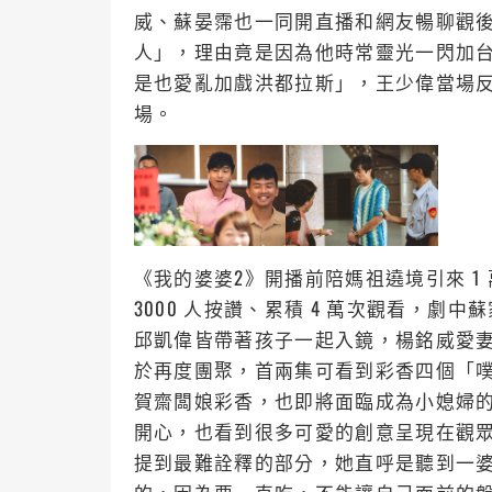
威、蘇晏霈也一同開直播和網友暢聊觀
人」，理由竟是因為他時常靈光一閃加
是也愛亂加戲洪都拉斯」，王少偉當場
場。
《我的婆婆2》開播前陪媽祖遶境引來 1
3000 人按讚、累積 4 萬次觀看，劇中蘇
邱凱偉皆帶著孩子一起入鏡，楊銘威愛
於再度團聚，首兩集可看到彩香四個「
賀齋闆娘彩香，也即將面臨成為小媳婦
開心，也看到很多可愛的創意呈現在觀
提到最難詮釋的部分，她直呼是聽到一