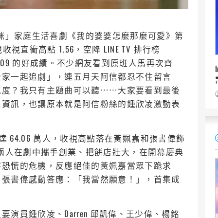
「熊促咪」家庭生活喜劇《我的婆婆怎麼那麼可愛》第
直衝高點 1.56，空降 LINE TV 排行榜
1.09 的好成績。不少網友看到原班人馬再次齊
全家一起追劇」，連五月天阿信都忍不住留言
進度？我只有主題曲可以聽⋯⋯大家要看到最後
出資訊，也讓原本就是阿信粉絲的鍾欣凌激動表
達 64.06 萬人，收視高點落在黃姵嘉和張書偉飾
季兩人在劇中攜手創業、把餅店壯大，在開幕慶典
客恐慌的危機，反應絕佳的黃姵嘉當眾下跪求
」張書偉感動答應：「我當然願意！」，首集成
演員鍾欣凌、Darren 邱凱偉、王少偉、楊銘