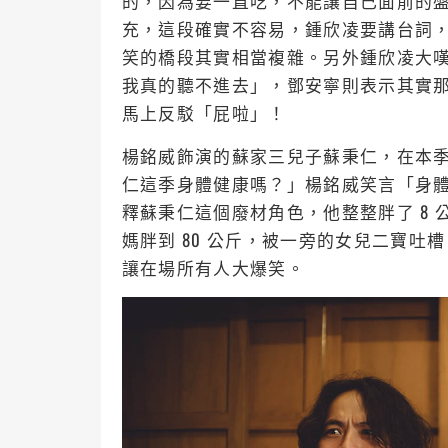
的，因為要一直吃，不能讓自己面前的
充，這段確實不容易，鍾欣凌要講台詞
笑的橋段其實相當複雜。另外鍾欣凌大
我真的聽不進去」，鄧安寧則表示其實
馬上反駁「屁啦」！
楊銘威飾演的蘇家三兒子蘇秉仁，在本
仁這季身體健康嗎？」楊銘威笑言「身
釋蘇秉仁這個廢材角色，他整整胖了 8
媽胖到 80 公斤，被一旁的女兒二寶吐
讓在場所有人大爆笑。