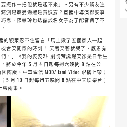
想要振作一把但就是起不來」。另有不少網友注
紛猜測是蘇晏霈還是黃姵嘉？直播中導演鄧安寧
個巧思，陳慧玲也透露該名女子為了配音費了不
分。
播的觀眾忍不住留言「馬上揪了五個家人一起
機會笑開懷的時刻！ 笑著笑著就哭了，感恩有
們。」《我的婆婆2》劇情荒誕爆笑卻是日常生
於今年 5 月 4 日起每週六晚間 9 點在公
國際版、中華電信 MOD/Hami Video 跟播上架；
台；5 月 10 日起每週五晚間 8 點在中天娛樂台；
o 上架兩集。