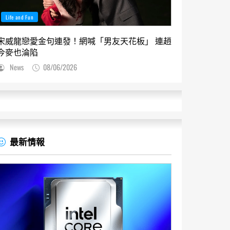
Life and Fun
宋威龍戀愛金句連發！網喊「男友天花板」 連趙
今麥也淪陷
News
08/06/2026
最新情報