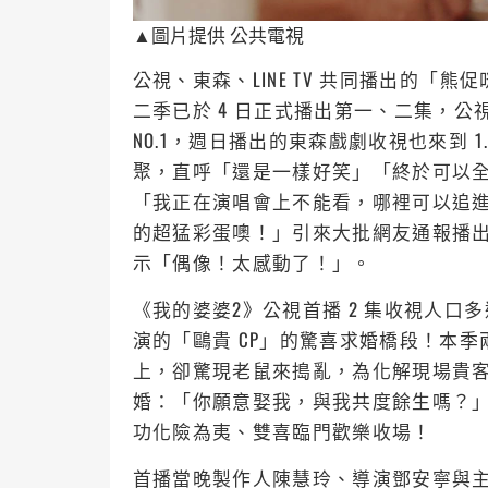
▲圖片提供 公共電視
公視、東森、LINE TV 共同播出的
二季已於 4 日正式播出第一、二集，公視收視
NO.1，週日播出的東森戲劇收視也來到 
聚，直呼「還是一樣好笑」「終於可以
「我正在演唱會上不能看，哪裡可以追
的超猛彩蛋噢！」引來大批網友通報播
示「偶像！太感動了！」。
《我的婆婆2》公視首播 2 集收視人口多
演的「鷗貴 CP」的驚喜求婚橋段！本
上，卻驚現老鼠來搗亂，為化解現場貴
婚：「你願意娶我，與我共度餘生嗎？
功化險為夷、雙喜臨門歡樂收場！
首播當晚製作人陳慧玲、導演鄧安寧與主要