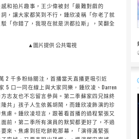
後感和拍片趣事，王少偉被封「最難對戲的
台詞，讓大家都笑到不行，鍾欣凌稱「你老了就
反駁「你錯了，我現在就是洪都拉斯」，笑翻全
▲圖片提供 公共電視
 萬 2 千多粉絲關注，首播當天直播更吸引近
家 5 口一同在線上與大家同樂，鍾欣凌、Darren
妻方志友也不忘留言參與。第二季蘇家四兄妹終
噗隆共」孩子人生依舊胡鬧，而鍾欣凌飾演的珍
的焦慮。鍾欣凌坦言，跟著看首播的過程緊張又
眾面前，第二季所有演員的默契都更好了，不過
婆要來、焦慮到狂吃餅乾那幕，「演得滿緊張