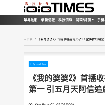
業界動態
最新情報
科技情報
開箱/評測
手機
回首頁
《我的婆婆2》首播收視連兩天破1！空降排行榜第
Life and Fun
《我的婆婆2》首播收
第一 引五月天阿信追
Star News
05/07/2024