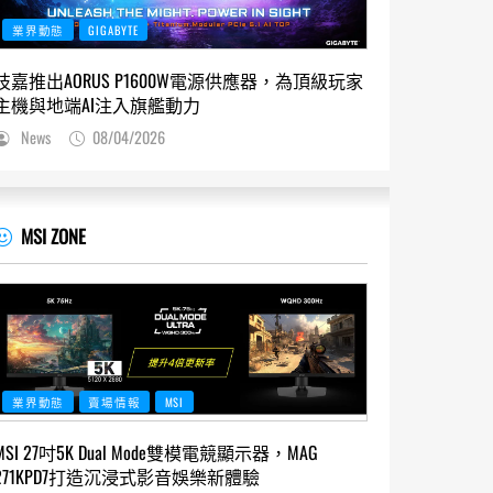
業界動態
GIGABYTE
技嘉推出AORUS P1600W電源供應器，為頂級玩家
主機與地端AI注入旗艦動力
News
08/04/2026
MSI ZONE
業界動態
賣場情報
MSI
MSI 27吋5K Dual Mode雙模電競顯示器，MAG
271KPD7打造沉浸式影音娛樂新體驗