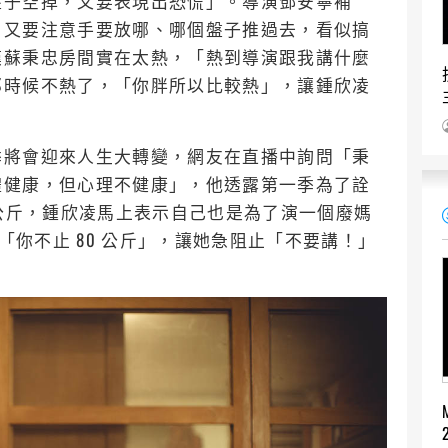
盤子空掉，又要表現出恐慌」。導演鄧安寧補
，又要注意手要放哪、哪個盤子推過去，看似搞
嘆蘇秉忠房間實在太熱，「熱到導演跟我講什麼
那時候不熱了，「你胖所以比較熱」，讓鍾欣凌
季將會迎來人生大轉變，網友在直播中詢問「秉
體健康，但心理不健康」，他透露第一季為了詮
 公斤，鍾欣凌馬上表示自己也是為了演一個廢媽
槽「你不止 80 公斤」，讓她急阻止「不要講！」