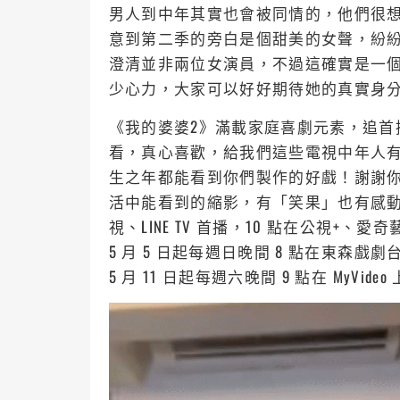
男人到中年其實也會被同情的，他們很
意到第二季的旁白是個甜美的女聲，紛
澄清並非兩位女演員，不過這確實是一
少心力，大家可以好好期待她的真實身
《我的婆婆2》滿載家庭喜劇元素，追首
看，真心喜歡，給我們這些電視中年人有
生之年都能看到你們製作的好戲！謝謝你
活中能看到的縮影，有「笑果」也有感動。將
視、LINE TV 首播，10 點在公視+、愛奇藝
5 月 5 日起每週日晚間 8 點在東森戲劇
5 月 11 日起每週六晚間 9 點在 MyVide