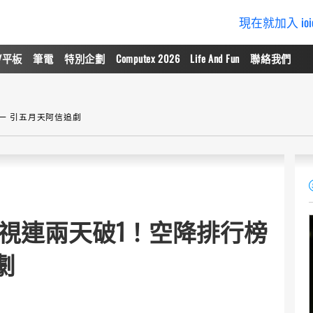
現在就加入 io
/平板
筆電
特別企劃
Computex 2026
Life And Fun
聯絡我們
一 引五月天阿信追劇
視連兩天破1！空降排行榜
劇