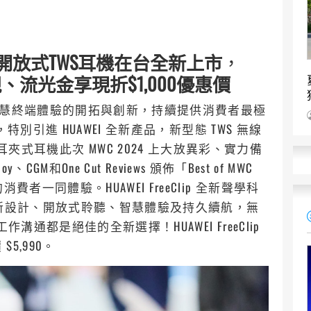
WEI開放式TWS耳機在台全新上市
，
好靚、流光金享現折$1,000優惠價
力於智慧終端體驗的開拓與創新，持續提供消費者最極
別引進 HUAWEI 全新產品，新型態 TWS 無線
EI 首款耳夾式耳機此次 MWC 2024 上大放異彩、實力備
M和One Cut Reviews 頒佈「Best of MWC
者一同體驗。HUAWEI FreeClip 全新聲學科
創新設計、開放式聆聽、智慧體驗及持久續航，無
溝通都是絕佳的全新選擇！HUAWEI FreeClip
5,990。