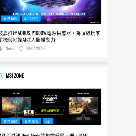
業界動態
GIGABYTE
技嘉推出AORUS P1600W電源供應器，為頂級玩家
主機與地端AI注入旗艦動力
News
08/04/2026
MSI ZONE
業界動態
賣場情報
MSI
MSI 27吋5K Dual Mode雙模電競顯示器，MAG