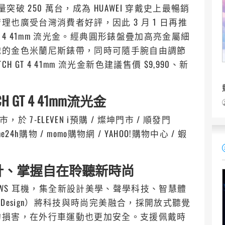
出貨量突破 250 萬台，成為 HUAWEI 穿戴史上最暢銷
也廣受台灣消費者好評，因此 3 月 1 日再推
 GT 4 41mm 流光金。經典圓形錶盤疊加高亮金屬細
織的金色米蘭尼斯錶帶，同時可隨手腕自由調節
 GT 4 41mm 流光金新色建議售價 $9,990、新
ATCH GT 4 41mm流光金
，於 7-ELEVEN i預購 / 燦坤門市 / 順發門
me24h購物 / momo購物網 / YAHOO!購物中心 / 蝦
C形橋設計、掌握自在聆聽新時尚
首款開放式 TWS 耳機，集全新設計美學、聲學科技、智慧體
ge Design）將科技與時尚完美融合，採開放式聽覺
的損害，在外行車運動也更加安全。支援佩戴時