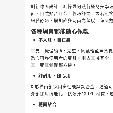
創新球面設計，純粹幾何踐行極簡美學
計，自然貼合耳朵，輕巧舒適，戴若無
細膩舒適，增加許多時尚高級感。怎麼
各種場景都能隨心佩戴
不入耳，自在聽
每支耳機僅約 5.6 克重，佩戴輕盈無
悉心呵護使用者的雙耳。兩支耳機完全
耳、雙耳佩戴都方便。
夠耐用，隨心用
C 形橋內部採用高性能鎳鈦合金，通過
外部採用抗老化、抗髒汙的 TPU 材質，
穩固貼合