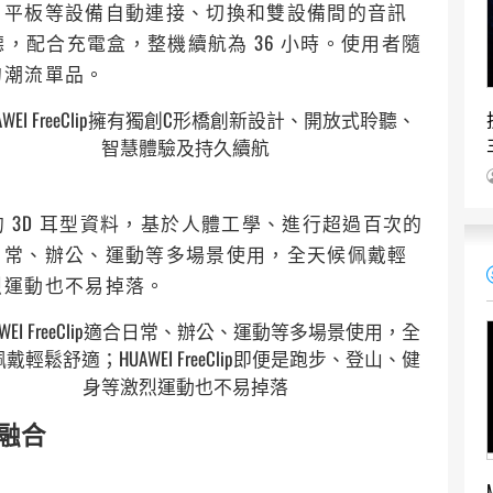
、平板等設備自動連接、切換和雙設備間的音訊
聽，配合充電盒，整機續航為 36 小時。使用者隨
的潮流單品。
AWEI FreeClip擁有獨創C形橋創新設計、開放式聆聽、
智慧體驗及持久續航
 萬筆以上的 3D 耳型資料，基於人體工學、進行超過百次的
日常、辦公、運動等多場景使用，全天候佩戴輕
烈運動也不易掉落。
AWEI FreeClip適合日常、辦公、運動等多場景使用，全
戴輕鬆舒適；HUAWEI FreeClip即便是跑步、登山、健
身等激烈運動也不易掉落
美融合