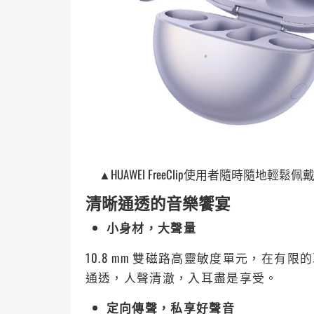
▲HUAWEI FreeClip使用者隨時隨
清晰通透的音樂饗宴
小身材，大聲量
10.8 mm 雙磁路高靈敏度單元，在
通透，人聲清澈，入耳盡是享受。
定向傳聲，私享好聲音