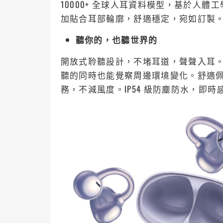
10000+ 全球人耳資料模型，基於人
加貼合耳部輪廓，舒適穩定，宛如訂製
聽你的，也聽世界的
開放式聆聽設計，不堵耳道，聲聲入耳
聽的同時也能覺察周邊環境變化。舒適
務，不減風度。IP54 級防塵防水，即