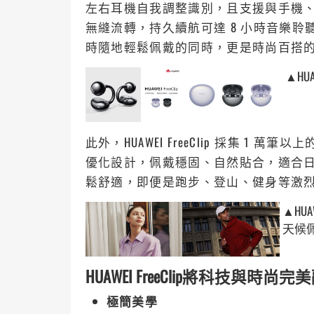
左右耳機自我調整識別，且支援與手機
無縫流轉，持久續航可達 8 小時音樂聆
時隨地輕鬆佩戴的同時，更是時尚百搭
▲HU
此外，HUAWEI FreeClip 採集 1
優化設計，佩戴穩固、自然貼合，適合
鬆舒適，即便是跑步、登山、健身等激
▲HU
天候佩
HUAWEI FreeClip將科技與時尚完
極簡美學