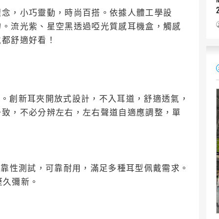
理念，小巧靈動，時尚百搭。依據人體工學設
物。流光紫、星空黑透過啞光質感耳機盒，觸感
戴都舒適好看！
負擔。創新耳夾開放式設計，不入耳道，舒適透氣，
一致，不必分辨左右，左右聲道自適應調整，單
可靠性測試，可靠耐用，滿足多種耳型佩戴需求。
歷久彌新。