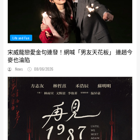
Life and Fun
宋威龍戀愛金句連發！網喊「男友天花板」 連趙今
麥也淪陷
News
08/06/2026