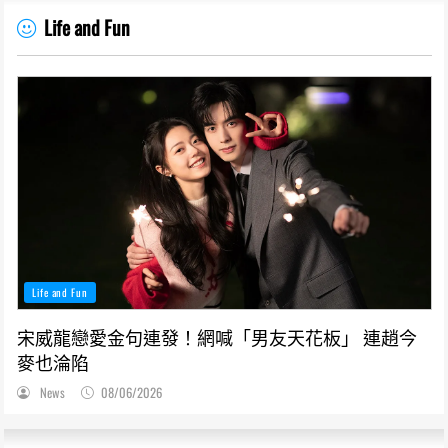
Life and Fun
Life and Fun
宋威龍戀愛金句連發！網喊「男友天花板」 連趙今
麥也淪陷
News
08/06/2026