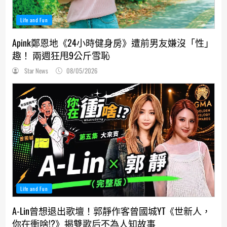
Life and Fun
Apink鄭恩地《24小時健身房》遭前男友嫌沒「性」
趣！ 兩週狂甩9公斤雪恥
Star News
08/05/2026
Life and Fun
A-Lin曾想退出歌壇！郭靜作客曾國城YT《世新人，
你在衝啥!?》揭雙歌后不為人知故事