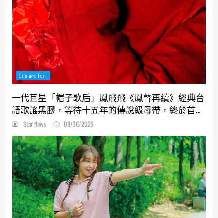
Life and Fun
一代巨星「帽子歌后」鳳飛飛《鳳聲再續》經典台
語歌謠黑膠，等待十五年的傳說級母帶，終於首度
解封！
Star News
08/06/2026