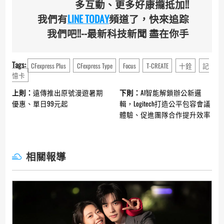
多互動、更多好康攏抵加!!
我們有
LINE TODAY
頻道了，快來追踪
我們吧!!--最新科技新聞 盡在你手
Tags:
CFexpress Plus
CFexpress Type
Focus
T-CREATE
十銓
記
憶卡
Continue
上則：
遠傳推出原號漫遊暑期
下則：
AI智能解鎖辦公新邏
Reading
優惠、單日99元起
輯，Logitech打造公平包容會議
體驗、促進團隊合作提升效率
相關報導