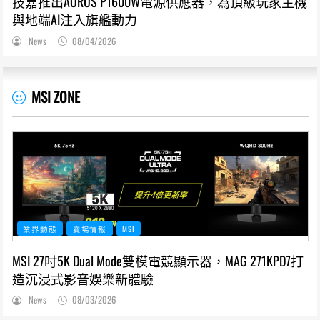
技嘉推出AORUS P1600W電源供應器，為頂級玩家主機
與地端AI注入旗艦動力
News
08/04/2026
MSI ZONE
業界動態
賣場情報
MSI
MSI 27吋5K Dual Mode雙模電競顯示器，MAG 271KPD7打
造沉浸式影音娛樂新體驗
News
08/03/2026