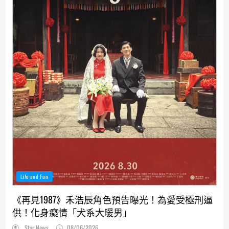
Life and Fun
《再見1987》禾浩辰角色預告曝光！為愛受極刑逼
供！化身癡情「犬系大暖男」
Star News
08/06/2026