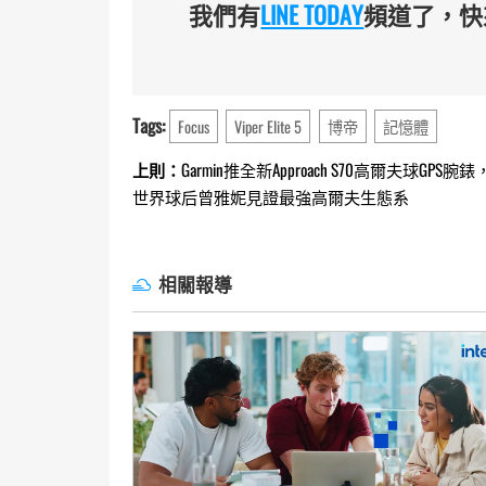
我們有
LINE TODAY
頻道了，快來
Tags:
Focus
Viper Elite 5
博帝
記憶體
Continue
上則：
Garmin推全新Approach S70高爾夫球GPS腕錶
世界球后曾雅妮見證最強高爾夫生態系
Reading
相關報導