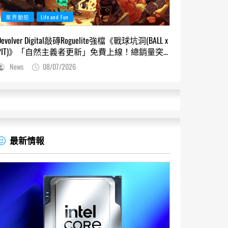
業界動態
Life and Fun
Devolver Digital敲磚Roguelite強檔《戰球坑洞(BALL x
PIT)》「自然主義者更新」免費上線！總銷量突
破200萬份，遊戲史低66折熱銷中
News
08/07/2026
最新情報