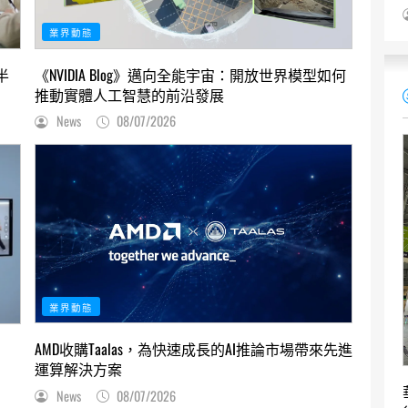
業界動態
半
《NVIDIA Blog》邁向全能宇宙：開放世界模型如何
推動實體人工智慧的前沿發展
News
08/07/2026
業界動態
AMD收購Taalas，為快速成長的AI推論市場帶來先進
運算解決方案
News
08/07/2026