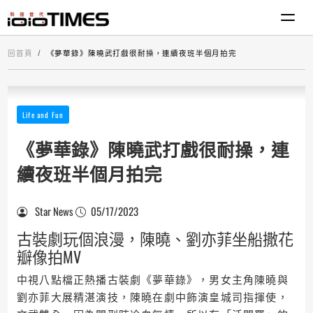
回首頁
《夢華錄》陳曉武打戲很耐操，連續夜班半個月拍完
Life and Fun
《夢華錄》陳曉武打戲很耐操，連
續夜班半個月拍完
Star News
05/17/2023
古裝劇玩個浪漫，陳曉、劉亦菲坐船撒花
瓣像拍MV
中視八點檔正熱播古裝劇《夢華錄》，男女主角陳曉與
劉亦菲大展精湛演技，陳曉在劇中飾演皇城司指揮使，