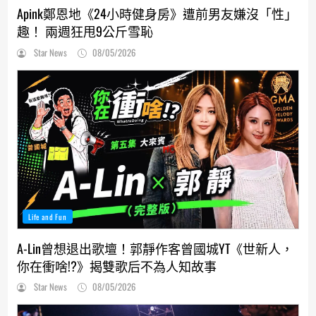
Apink鄭恩地《24小時健身房》遭前男友嫌沒「性」
趣！ 兩週狂甩9公斤雪恥
Star News
08/05/2026
Life and Fun
A-Lin曾想退出歌壇！郭靜作客曾國城YT《世新人，
你在衝啥!?》揭雙歌后不為人知故事
Star News
08/05/2026