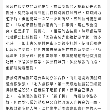
陳曉在接受訪問時也提到，拍這部戲最大挑戰就是武戲
部分，從花絮可看到他武打有時會打到自己，有時則力
道不夠，但他總是一次又一次地調整，直到拍出滿意畫
面，「以前吊鋼絲是非常爽的一件事情，現在吊也很
爽，但是多了一份擔心」，相要於古裝劇，陳曉認為現
代戲還是比較輕鬆，「因為古裝光化妝就要早起一個多
小時」，加上古裝劇難免牽涉到很多打戲，使用兵器也
比較容易受傷，他坦言會盡量避免在拍戲時受傷。但陳
曉演出《夢華錄》仍相當敬業，導演楊陽也誇他特別能
吃苦，不論多麼疲累、多麼有難度、多麼緊張的拍攝，
他都能從容應對。
接戲時陳曉就知道要與劉亦菲合作，而且剛開始演戲時
還會很緊張，「她入戲很早，第一天跟她拍戲就已經覺
得她是趙盼兒，但我還不是顧千帆，覺得自己得追
上。」在陳曉的詮釋下，「顧千帆」一角看似冷酷多
疑，但面對心儀的趙盼兒又自然流露天真善良的一面，
把複雜衝突的人設，演的像生活周遭會真實存在的人一