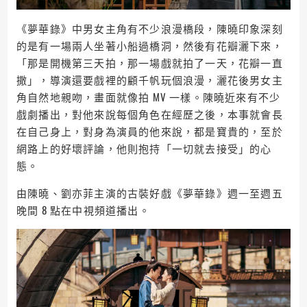
《夢華錄》中男女主角有不少浪漫橋段，陳曉印象深刻
的是有一場兩人坐著小船過橋洞，然後有花瓣灑下來，
「那是開機第三天拍，那一場戲就拍了一天，花瓣一直
撒」，導演還要戲裡的顧千帆玩個浪漫，灑花後男女主
角自然地親吻，畫面就像拍 MV 一樣。陳曉近來有不少
戲劇播出，對他來說每個角色在經歷之後，本事就會長
在自己身上，對身為演員的他來說，都是寶貴的，至於
網路上的好壞評論，他則抱持「一切就去接受」的心
態。
由陳曉、劉亦菲主演的古裝好戲《夢華錄》週一至週五
晚間 8 點在中視頻道播出。