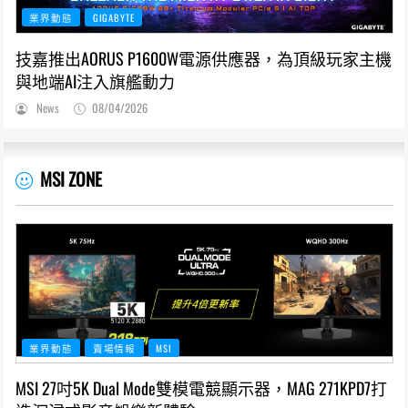
業界動態
GIGABYTE
技嘉推出AORUS P1600W電源供應器，為頂級玩家主機
與地端AI注入旗艦動力
News
08/04/2026
MSI ZONE
業界動態
賣場情報
MSI
MSI 27吋5K Dual Mode雙模電競顯示器，MAG 271KPD7打