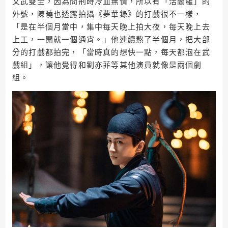
文武雙全，因為問刑時冷血無情，所以有「活閻羅」的
外號，陳曉也透露拍攝《夢華錄》的打戲很不一樣，
「是在半個月當中，集中每天晚上拍大夜，每天晚上去
上工，一開就一個通宵。」他連續熬了半個月，把大部
分的打戲都拍完，「當時真的想快一點，每天都泡在武
戲組」，讓他覺得和劉亦菲等其他演員就像是兩個劇
組。