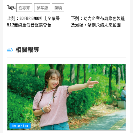
Tags:
劉亦菲
夢華錄
陳曉
Continue
上則：
EDIFIER B700杜比全景聲
下則：
助力企業布局綠色製造
Reading
5.1.2無線重低音聲霸登台
及減碳，擘劃永續未來藍圖
相關報導
Life and Fun