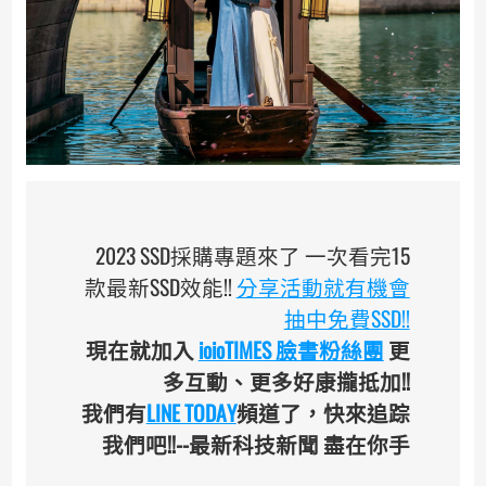
2023 SSD採購專題來了 一次看完15
款最新SSD效能!!
分享活動就有機會
抽中免費SSD!!
現在就加入
ioioTIMES 臉書粉絲團
更
多互動、更多好康攏抵加!!
我們有
LINE TODAY
頻道了，快來追踪
我們吧!!--最新科技新聞 盡在你手