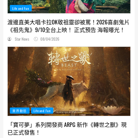
Life and Fun
渡邊直美大唱卡拉OK敬祖靈卻被罵！2026喜劇鬼片
《祖先鬼》9/10全台上映！ 正式預告 海報曝光！
Star News
08/04/2026
業界動態
Life and Fun
「寶可夢」系列開發商 ARPG 新作《轉世之獸》現
已正式發售！