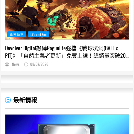
業界動態
Life and Fun
Devolver Digital敲磚Roguelite強檔《戰球坑洞(BALL x
PIT)》「自然主義者更新」免費上線！總銷量突破200
萬份，遊戲史低66折熱銷中
News
08/07/2026
最新情報