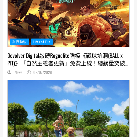
業界動態
Life and Fun
Devolver Digital敲磚Roguelite強檔《戰球坑洞(BALL x
PIT)》「自然主義者更新」免費上線！總銷量突破
200萬份，遊戲史低66折熱銷中
News
08/07/2026