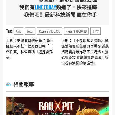
我們有
LINE TODAY
頻道了，快來追踪
我們吧!!--最新科技新聞 盡在你手
Tags:
AMD
Focus
Ryzen 9 7900X3D
Ryzen 9 7950X3D
上市
Continue
上則：
支線演員的宿命？ 角色
下則：
《不良執念清除師》楊
Reading
紅但人不紅，侯彥西自嘲「可
謹華顛覆形象暴力登場 氣質蘇
塑性高」林哲熹稱「還是會難
媽媽變身爆炸頭不良媽媽，加
受」
碼雀斑妝 喜劇魂驚艷導演「從
沒看過這樣的楊謹華」
相關報導