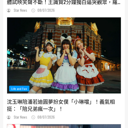
體試映笑聲不斷！王識賢2分鐘獨白逼哭觀眾，羅
志祥、張懷秋受封搞笑MVP
Star News
08/07/2026
Life and Fun
沈玉琳陪潘若迪圓夢扮女僕「小琳噹」！義氣相
挺：「陪兄弟瘋一次」！
Star News
08/07/2026