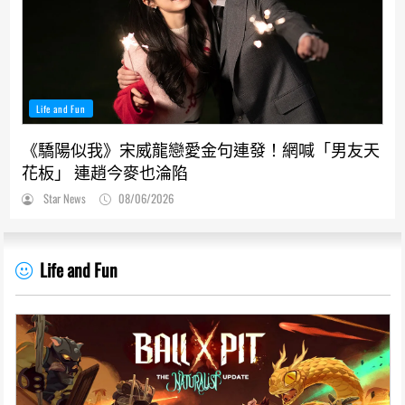
Life and Fun
《驕陽似我》宋威龍戀愛金句連發！網喊「男友天
花板」 連趙今麥也淪陷
Star News
08/06/2026
Life and Fun