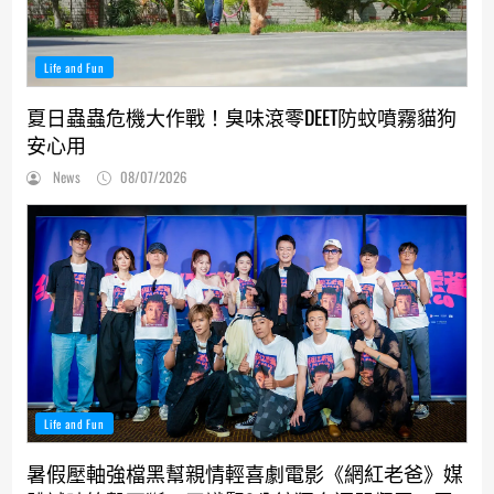
Life and Fun
夏日蟲蟲危機大作戰！臭味滾零DEET防蚊噴霧貓狗
安心用
News
08/07/2026
Life and Fun
暑假壓軸強檔黑幫親情輕喜劇電影《網紅老爸》媒