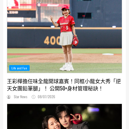
Life and Fun
王彩樺擔任味全龍開球嘉賓！同框小龍女大秀「逆
天女團鉛筆腿」！ 公開50+身材管理秘訣！
Star News
08/07/2026