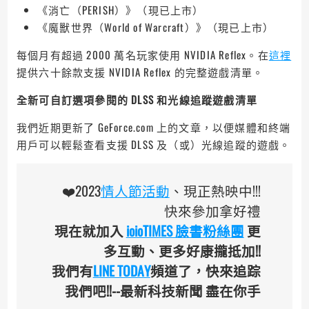
《消亡（PERISH）》（現已上市）
《魔獸世界（World of Warcraft）》（現已上市）
每個月有超過 2000 萬名玩家使用 NVIDIA Reflex。在
這裡
提供六十餘款支援 NVIDIA Reflex 的完整遊戲清單。
全新可自訂選項參閱的
DLSS
和光線追蹤遊戲清單
我們近期更新了 GeForce.com 上的文章，以便媒體和終端
用戶可以輕鬆查看支援 DLSS 及（或）光線追蹤的遊戲。
‍❤️‍‍2023
情人節活動
、現正熱映中!!!
快來參加拿好禮
現在就加入
ioioTIMES 臉書粉絲團
更
多互動、更多好康攏抵加!!
我們有
LINE TODAY
頻道了，快來追踪
我們吧!!--最新科技新聞 盡在你手