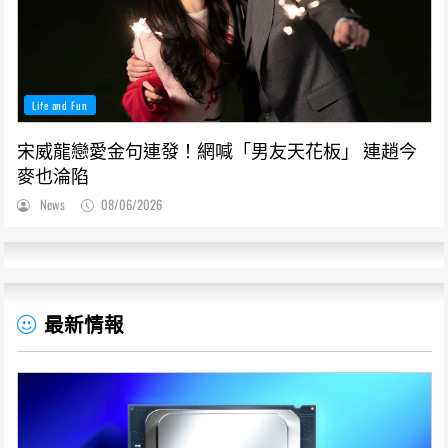
Life and Fun
宋威龍戀愛金句連發！網喊「男友天花板」 連趙今
麥也淪陷
News
08/06/2026
最新情報