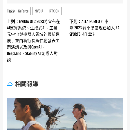
Tags:
GeForce
NVDIA
RTX ON
Continue
上則：
NVIDIA GTC 2023將宣布在
下則：
ALFA ROMEO F1 車
Reading
AI運算系統、生成式AI、工業
隊 2023 賽季塗裝現已加入 EA
元宇宙與機器人領域的最新進
SPORTS《F1 22 》
展；並由執行長黃仁勳發表主
題演講以及與OpenAI、
DeepMind、Stability AI 創辦人對
談
相關報導