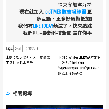
快來參加拿好禮
現在就加入
ioioTIMES 臉書粉絲團
更
多互動、更多好康攏抵加!!
我們有
LINE TODAY
頻道了，快來追踪
我們吧!!--最新科技新聞 盡在你手
Tags:
Zyxel
兆勤科技
Continue
上則：
鄰居緊迫盯人，楊繡惠
下則：
安耐美ENERMAX推出第
Reading
不堪其擾賠本賣房
一款支援Intel Xeon
“SapphireRapids” CPU的LGA4677一
體式水冷散熱器
相關報導