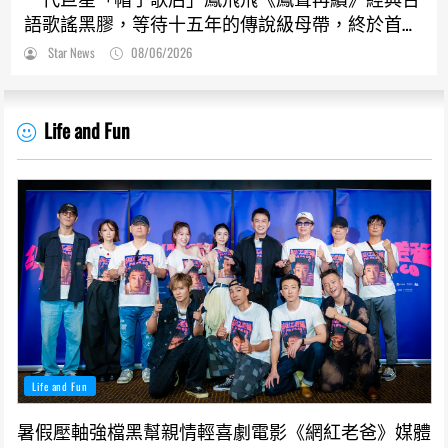
語歌謠黑膠，等待十五年的傳說級母帶，終於首度
解封！
Star News
08/06/2026
Life and Fun
Life and Fun
暑假壓軸強檔黑幫親情輕喜劇電影《網紅老爸》媒體