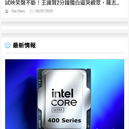
試映笑聲不斷！王識賢2分鐘獨白逼哭觀眾，羅志
祥、張懷秋受封搞笑MVP
Star News
08/07/2026
最新情報