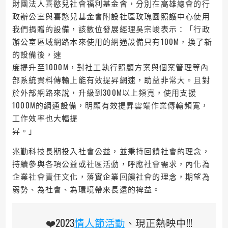
財團法人喜憨兒社會福利基金會，分別在高雄總會的行
政辦公室與喜憨兒基金會附設社區玫瑰園照護中心使用
我們捐贈的設備，該數位發展經理吳宗峻表示：「行政
辦公室區域網路本來使用的網通設備只有100M，換了新
的設備後，速
度提升至1000M，對社工執行照顧方案與個案管理等內
部系統資料傳輸上能有效提昇網速，助益非常大。且對
於外部網路來說，升級到300M以上頻寬，使用支援
1000M的網通設備，明顯有效提昇雲端作業傳輸頻寬，
工作效率也大幅提
昇。」
兆勤科技長期投入社會公益，並秉持回饋社會的理念，
持續參與各項公益或社區活動，呼應社會需求，內化為
企業社會責任文化，落實企業回饋社會的理念，期望為
弱勢、為社會、為環境帶來長遠的裨益。
‍❤️‍‍2023
情人節活動
、現正熱映中!!!