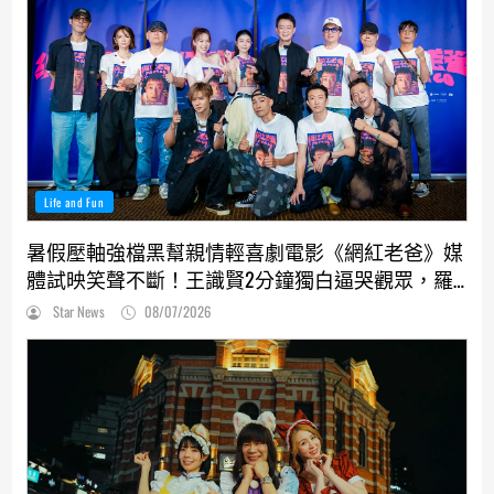
Life and Fun
暑假壓軸強檔黑幫親情輕喜劇電影《網紅老爸》媒
體試映笑聲不斷！王識賢2分鐘獨白逼哭觀眾，羅
志祥、張懷秋受封搞笑MVP
Star News
08/07/2026