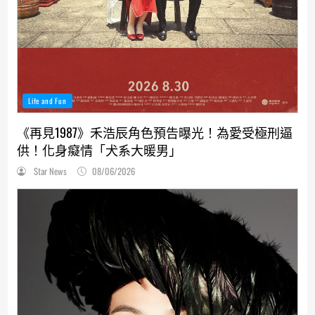
Life and Fun
《再見1987》禾浩辰角色預告曝光！為愛受極刑逼
供！化身癡情「犬系大暖男」
Star News
08/06/2026