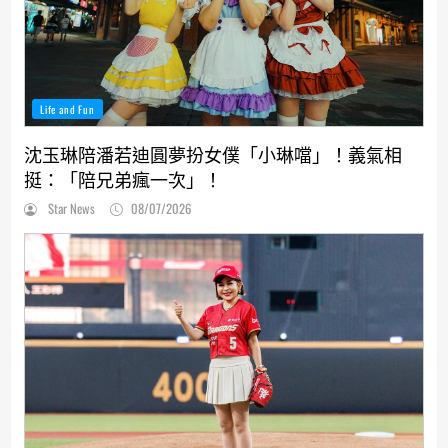
Life and Fun
沈玉琳陪潘若迪圓夢扮女僕「小琳噹」！義氣相
挺：「陪兄弟瘋一次」！
Star News
08/07/2026