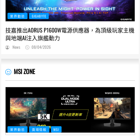
業界動態
GIGABYTE
技嘉推出AORUS P1600W電源供應器，為頂級玩家主機
與地端AI注入旗艦動力
News
08/04/2026
MSI ZONE
業界動態
賣場情報
MSI