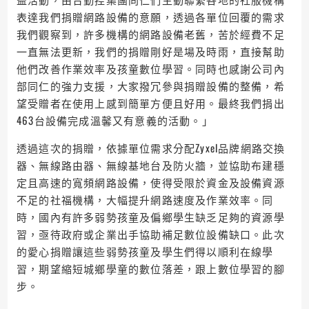
表達我們捐贈網路設備的意願，透過各單位回覆的需求
我們觀察到，許多機構的網路設備老舊，苦於經費不足
一直無法更新，我們的捐贈剛好是場及時雨，直接幫助
他們改善作業效率及孩童數位學習。同時也感謝公司內
部同仁的強力支援，大家撥冗參與捐贈設備的整備，希
望受贈者在使用上感到簡單方便且好用。最終我們捐出
463台設備完成溫馨又有意義的活動。」
透過這次的捐贈，依據單位需求分配Zyxel品牌網路交換
器、無線路由器、無線基地台及防火牆，並協助布建穩
定且高速的寬頻網路設備，使得受限於資金及設備資源
不足的社福機構，大幅提升網路速度及作業效率。同
時，國內有許多弱勢孩童及偏鄉學生缺乏足夠的資源學
習，亟待政府或企業出手協助補足數位設備缺口。此次
的愛心捐贈讓這些弱勢孩童及學生們得以順利在線學
習，期望縮短城鄉學童的數位落差，跟上數位學習的腳
步。