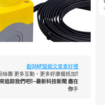
看QANP龍蝦文章拿好禮
 臉書粉絲團 更多互動、更多好康攏抵加!!
追踪我們吧!!--最新科技新聞 盡在
你
手