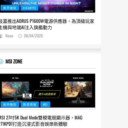
業界動態
GIGABYTE
技嘉推出AORUS P1600W電源供應器，為頂級玩家
主機與地端AI注入旗艦動力
News
08/04/2026
MSI ZONE
業界動態
賣場情報
MSI
MSI 27吋5K Dual Mode雙模電競顯示器，MAG
271KPD7打造沉浸式影音娛樂新體驗