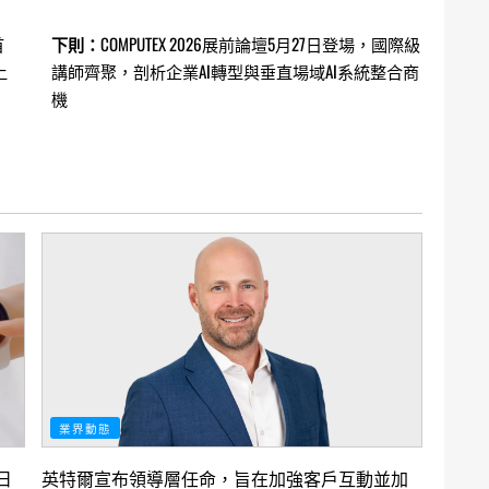
首
下則：
COMPUTEX 2026展前論壇5月27日登場，國際級
上
講師齊聚，剖析企業AI轉型與垂直場域AI系統整合商
機
業界動態
日
英特爾宣布領導層任命，旨在加強客戶互動並加