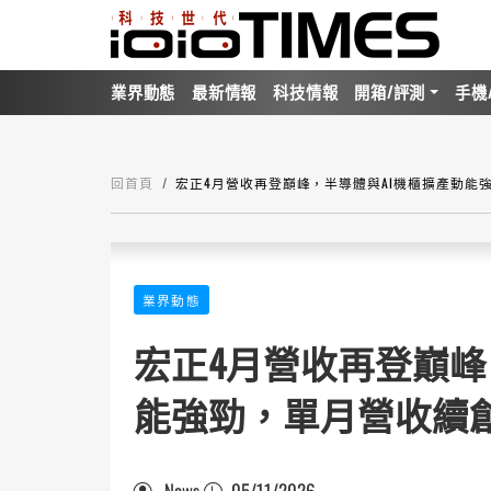
業界動態
最新情報
科技情報
開箱/評測
手機
回首頁
宏正4月營收再登巔峰，半導體與AI機櫃擴產動能
業界動態
宏正4月營收再登巔峰
能強勁，單月營收續
News
05/11/2026