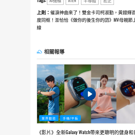
AI機櫃
ATEN
半導體
宏正
Continue
上則：
催淚神曲來了！雙金卡司柯淑勤，黃鐙輝
度同框！澎恰恰《做你的後生你的囝》MV母親節
Reading
線
相關報導
業界動態
手機/平板
《影片》全新Galaxy Watch帶來更聰明的健身和