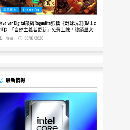
業界動態
Life and Fun
Devolver Digital敲磚Roguelite強檔《戰球坑洞(BALL x
PIT)》「自然主義者更新」免費上線！總銷量突
破200萬份，遊戲史低66折熱銷中
News
08/07/2026
最新情報