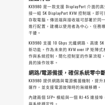
KX9980 是一款支援 DisplayPort 介
接一組 5K DisplayPort KVM 
存取電腦。傳送端與接收端可部署於同一 
進行配置，建構以使用者為中心、任務
干擾。
KX9980 支援 10 Gbps 光纖網路、
新功能。作為未來的 KVM over IP 
作與系統控制，簡化控制室的作業流程，透過 
員的操作效率。
網路/電源備援，確保系統零中
KX9980 提供網路與電源備援機制，
運作，並支援電源故障時的無縫移轉。
內建兩個 SFP+ 模組與一個 RJ-45
與系統穩定性。