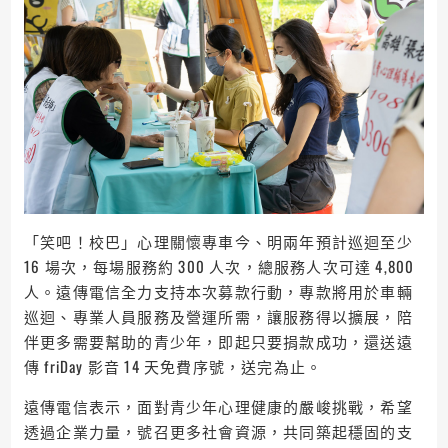
「笑吧！校巴」心理關懷專車今、明兩年預計巡迴至少
16 場次，每場服務約 300 人次，總服務人次可達 4,800
人。遠傳電信全力支持本次募款行動，專款將用於車輛
巡迴、專業人員服務及營運所需，讓服務得以擴展，陪
伴更多需要幫助的青少年，即起只要捐款成功，還送遠
傳 friDay 影音 14 天免費序號，送完為止。
遠傳電信表示，面對青少年心理健康的嚴峻挑戰，希望
透過企業力量，號召更多社會資源，共同築起穩固的支