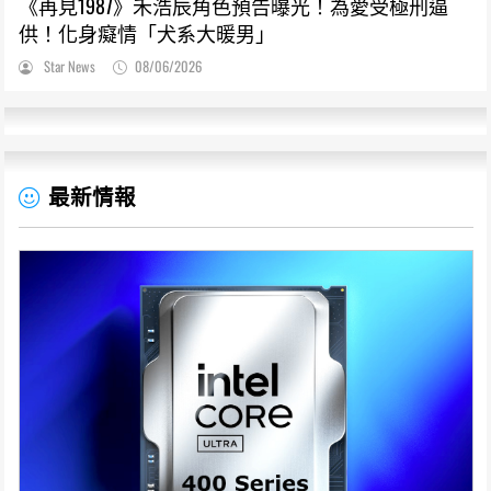
《再見1987》禾浩辰角色預告曝光！為愛受極刑逼
供！化身癡情「犬系大暖男」
Star News
08/06/2026
最新情報