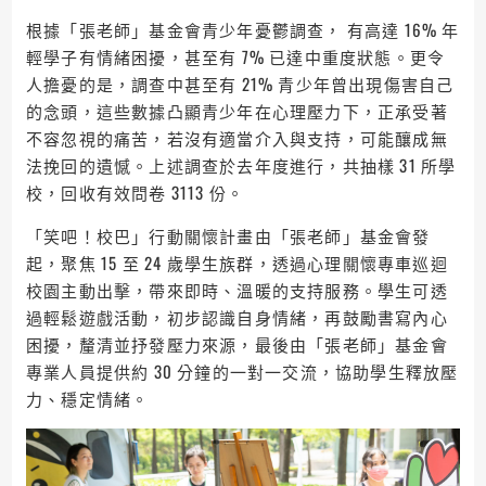
根據「張老師」基金會青少年憂鬱調查， 有高達 16% 年
輕學子有情緒困擾，甚至有 7% 已達中重度狀態。更令
人擔憂的是，調查中甚至有 21% 青少年曾出現傷害自己
的念頭，這些數據凸顯青少年在心理壓力下，正承受著
不容忽視的痛苦，若沒有適當介入與支持，可能釀成無
法挽回的遺憾。上述調查於去年度進行，共抽樣 31 所學
校，回收有效問卷 3113 份。
「笑吧！校巴」行動關懷計畫由「張老師」基金會發
起，聚焦 15 至 24 歲學生族群，透過心理關懷專車巡迴
校園主動出擊，帶來即時、溫暖的支持服務。學生可透
過輕鬆遊戲活動，初步認識自身情緒，再鼓勵書寫內心
困擾，釐清並抒發壓力來源，最後由「張老師」基金會
專業人員提供約 30 分鐘的一對一交流，協助學生釋放壓
力、穩定情緒。