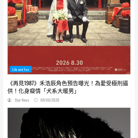
Life and Fun
《再見1987》禾浩辰角色預告曝光！為愛受極刑逼
供！化身癡情「犬系大暖男」
Star News
08/06/2026