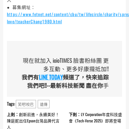
● 募集網址：
https://www.fetnet.net/content/cbu/tw/lifecircle/charity/spre
love/teacherChang1980.html
現在就加入 ioioTIMES 臉書粉絲團 更
多互動、更多好康攏抵加!!
我們有
LINE TODAY
頻道了，快來追踪
我們吧!!--最新科技新聞 盡在你
手
Tags:
笑吧!校巴
遠傳
Continue
上則：
創新前進，永續美好！
下則：
LY Corporation年度科技盛
Reading
陳庭妮出任Epson台灣品牌代言
會《Tech-Verse 2025》即將登場
人