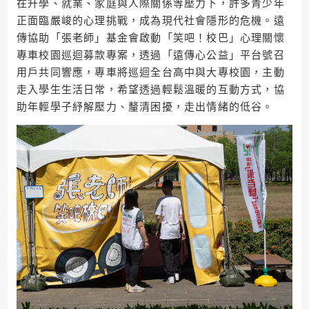
在升學、就業、家庭與人際關係等壓力下，許多青少年
正面臨嚴峻的心理挑戰，成為現代社會隱形的危機。遠
傳協助「張老師」基金會啟動「笑吧！校巴」心理關懷
專車校園巡迴募款專案，透過「遠傳心公益」平台號召
用戶共同響應，專車將巡迴全台高中與大專校園，主動
走入學生生活日常，希望透過輕鬆溫暖的互動方式，協
助年輕學子紓解壓力、釐清困擾，走出情緒的低谷。