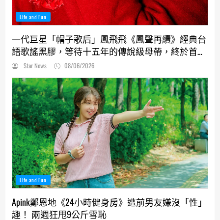
Life and Fun
一代巨星「帽子歌后」鳳飛飛《鳳聲再續》經典台
語歌謠黑膠，等待十五年的傳說級母帶，終於首度
解封！
Star News
08/06/2026
Life and Fun
Apink鄭恩地《24小時健身房》遭前男友嫌沒「性」
趣！ 兩週狂甩9公斤雪恥