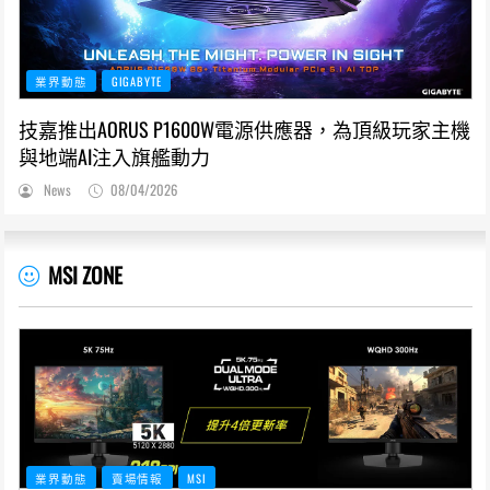
業界動態
GIGABYTE
技嘉推出AORUS P1600W電源供應器，為頂級玩家主機
與地端AI注入旗艦動力
News
08/04/2026
MSI ZONE
業界動態
賣場情報
MSI