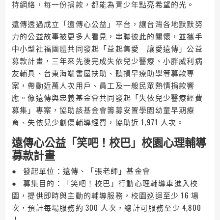
持網絡，每一份捐款，都能為青少年點亮希望的光。
遠傳透過成立「遠傳心公益」平台，讓台灣各地默默努
力的公益故事被更多人看見，串聯彼此的關懷，並攜手
中小型社福團體共同發起「益起集愛 讓愛遠傳」公益
募款計畫，三年來先後完成失依兒少醫療、小胖威利病
友輔具、台東海端書屋扶助、聽損早療助學等募款專
案，帶動近萬人次用戶、員工及一般民眾熱情捐款響
應。像遠傳與忠義基金會共同發起「失依兒少醫療經費
募集」專案，協助該基金會籌募安置學園幼童早期療
育、失依兒少創傷輔導經費，協助近 1,971 人次。
遠傳心公益「笑吧！校巴」校園心理輔導
募款計畫
● 發起單位：遠傳、「張老師」基金會
● 募集目的：「笑吧！校巴」行動心理輔導車進入校
園，提供即時與主動的輔導服務，校園巡迴至少 16 場
次，預計每場服務約 300 人次，總計可服務至少 4,800
人