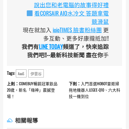
說出您和老電腦的故事得好禮
看CORSAIR AIO水冷文 答題拿電
競滑鼠
現在就加入
ioioTIMES 臉書粉絲團
更
多互動、更多好康攏抵加!!
我們有
LINE TODAY
頻道了，快來追踪
我們吧!!--最新科技新聞 盡在你
手
Tags:
AaaS
伊雲谷
Continue
上則：
COMEBUY暢銷冠軍飲品
下則：
入門首選HOBOT雷姬掃
Reading
20歲，新名「嗨神」震撼登
拖地機器人LEGEE-Q10、六大科
場！
技一機到位
相關報導