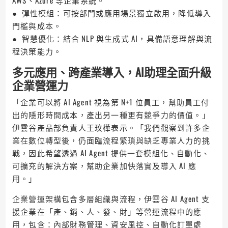
AWS、Azure 等企業系統。
● 彈性模組：可按部門或應用場景獨立啟用，降低導入
門檻與成本。
● 智慧優化：結合 NLP 與生成式 AI，具備語意理解與流
程決策能力。
多元應用、跨產業導入，AI助理全面升級
企業營運力
「企業可以將 AI Agent 視為第 N+1 位員工，幫助員工付
出的隱形時間成本，產出另一種更有競爭力的價值。」
伊雲谷產品部負責人王玟樺表示。「我們觀察到許多企
業在數位轉型後，仍面臨流程繁瑣與缺乏專業人力的挑
戰，因此希望透過 AI Agent 提供一套模組化、自動化、
可擴充的解決方案，幫助企業加快落實及導入 AI 應
用。」
企業營運架構包含多層組織與流程，伊雲谷 AI Agent 支
援企業在「產、銷、人、發、財」等營運流程中的應
用，包含：內部財務管理、資安風控、自動化訂單處