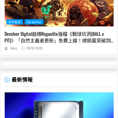
業界動態
Life and Fun
Devolver Digital敲磚Roguelite強檔《戰球坑洞(BALL x
PIT)》「自然主義者更新」免費上線！總銷量突破200
萬份，遊戲史低66折熱銷中
News
08/07/2026
最新情報