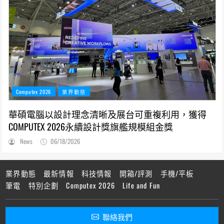
Computex 2026
業界動態
華碩電腦以設計理念清晰及展台可重複利用，獲得
COMPUTEX 2026永續設計獎旗艦規模組金獎
News
06/18/2026
業界動態
最新情報
科技情報
開箱/評測
手機/平板
筆電
特別企劃
Computex 2026
Life and Fun
聯絡我們