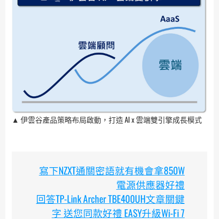
▲ 伊雲谷產品策略布局啟動，打造 AI x 雲端雙引擎成長模式
寫下NZXT通關密語就有機會拿850W
電源供應器好禮
回答TP-Link Archer TBE400UH文章關鍵
字 送您同款好禮 EASY升級Wi-Fi 7