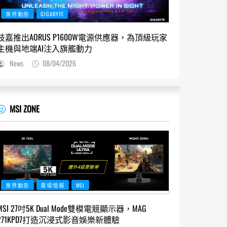
業界動態
GIGABYTE
技嘉推出AORUS P1600W電源供應器，為頂級玩家
主機與地端AI注入旗艦動力
News
08/04/2026
MSI ZONE
業界動態
賣場情報
MSI
MSI 27吋5K Dual Mode雙模電競顯示器，MAG
271KPD7打造沉浸式影音娛樂新體驗