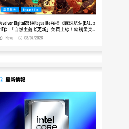
業界動態
Life and Fun
Devolver Digital敲磚Roguelite強檔《戰球坑洞(BALL x
PIT)》「自然主義者更新」免費上線！總銷量突
破200萬份，遊戲史低66折熱銷中
News
08/07/2026
最新情報