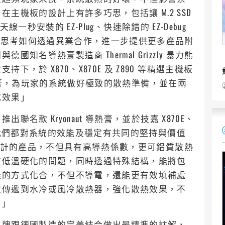
主機板的設計上有許多巧思，包括讓 M.2 SSD
線一秒安裝的 EZ-Plug、快速除錯的 EZ-Debug
不斷思考如何透過異業合作，進一步提供更多產品附
名導熱膏製造商 Thermal Grizzly 暴力熊
於 X870、X870E 及 Z890 等精選主機板
款導熱膏，為玩家的系統做好極致的散熱準備，並在兩
成效果」
名款 Kryonaut 導熱膏，並於技嘉 X870E、
，證實我們都對系統的效能及穩定有共同的堅持與價值
家所設計的產品，不但具有高導熱係數，更可鋁質散熱
有低溫硬化的問題，同時透過特殊結構，能將包
佳的方式化合，不但不導電，還能更有效填補處
效傳遞到水冷或風冷散熱器，強化散熱效果，不
。」
品牌跟德國製造的完美結合做出最精準的註解，