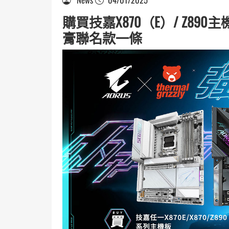
購買技嘉X870（E）/ Z890
膏聯名款一條