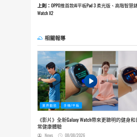
Continue
上則：
OPPO推首款AI平板Pad 3 柔光版、高階智慧
Watch X2
Reading
相關報導
業界動態
手機/平板
《影片》全新Galaxy Watch帶來更聰明的健身和
常健康體驗
News
08/08/2026