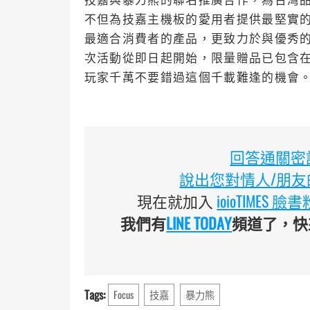
不但為技嘉主機板的愛用者提供最堅實的處
最適合消費者的產品，更致力於與優秀
次活動從即日起開始，限量贈品已包含
玩家千萬不要錯過這個千載難逢的機會
回答通關密語
說出您對情人/朋友的
現在就加入
ioioTIMES 
我們有
LINE TODAY
頻道了，快來
Tags:
Focus
技嘉
暴力熊