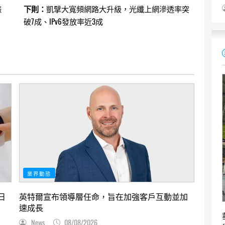
錶
下則：
凱擘大寬頻網路大升級，光纖上網滲透率突
破7成、IPv6發放率近3成
業界動態
日
英特爾宣布領導層任命，旨在加強客戶互動並加
速成長
News
08/08/2026