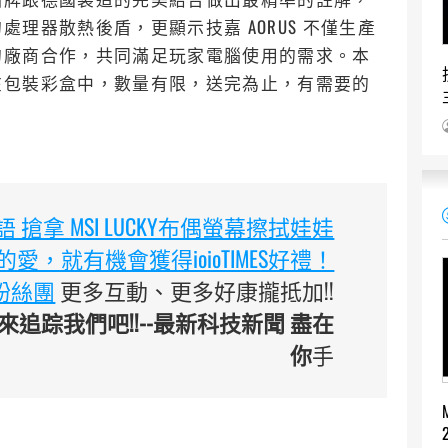
理器散熱後盾，更顯示技嘉 AORUS 不僅生產
的廠商合作，共同滿足玩家電腦使用的需求。本
在包裝彩盒中，數量有限，送完為止，有需要的
。
 搶拿 MSI LUCKY布偶螢幕擦拭娃娃
愛，就有機會獲得ioioTIMES好禮！
臉書粉絲團
更多互動、更多好康攏抵加!!
追踪我們吧!!--最新科技新聞 盡在
你
手