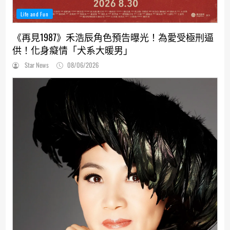
Life and Fun
《再見1987》禾浩辰角色預告曝光！為愛受極刑逼
供！化身癡情「犬系大暖男」
Star News
08/06/2026