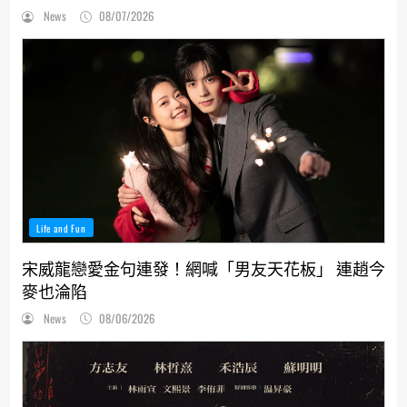
News
08/07/2026
Life and Fun
宋威龍戀愛金句連發！網喊「男友天花板」 連趙今
麥也淪陷
News
08/06/2026