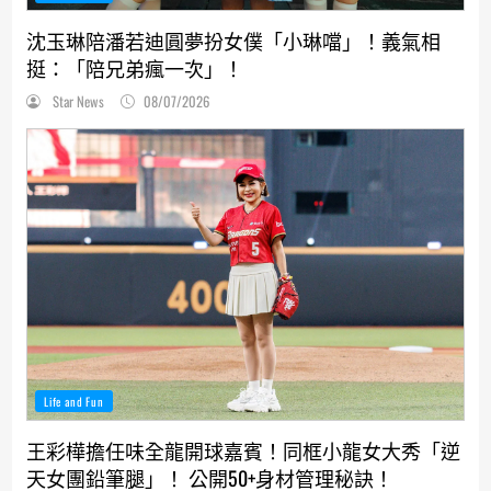
沈玉琳陪潘若迪圓夢扮女僕「小琳噹」！義氣相
挺：「陪兄弟瘋一次」！
Star News
08/07/2026
Life and Fun
王彩樺擔任味全龍開球嘉賓！同框小龍女大秀「逆
天女團鉛筆腿」！ 公開50+身材管理秘訣！