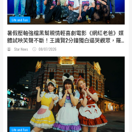
Life and Fun
暑假壓軸強檔黑幫親情輕喜劇電影《網紅老爸》媒
體試映笑聲不斷！王識賢2分鐘獨白逼哭觀眾，羅
志祥、張懷秋受封搞笑MVP
Star News
08/07/2026
Life and Fun