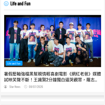
Life and Fun
Life and Fun
暑假壓軸強檔黑幫親情輕喜劇電影《網紅老爸》媒體
試映笑聲不斷！王識賢2分鐘獨白逼哭觀眾，羅志
祥、張懷秋受封搞笑MVP
Star News
08/07/2026