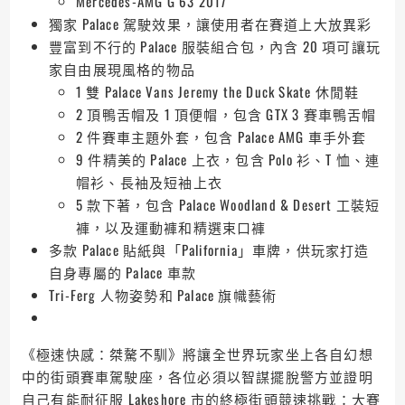
Mercedes-AMG G 63 2017
獨家 Palace 駕駛效果，讓使用者在賽道上大放異彩
豐富到不行的 Palace 服裝組合包，內含 20 項可讓玩
家自由展現風格的物品
1 雙 Palace Vans Jeremy the Duck Skate 休閒鞋
2 頂鴨舌帽及 1 頂便帽，包含 GTX 3 賽車鴨舌帽
2 件賽車主題外套，包含 Palace AMG 車手外套
9 件精美的 Palace 上衣，包含 Polo 衫、T 恤、連
帽衫、長袖及短袖上衣
5 款下著，包含 Palace Woodland & Desert 工裝短
褲，以及運動褲和精選束口褲
多款 Palace 貼紙與「Palifornia」車牌，供玩家打造
自身專屬的 Palace 車款
Tri-Ferg 人物姿勢和 Palace 旗幟藝術
《極速快感：桀驁不馴》將讓全世界玩家坐上各自幻想
中的街頭賽車駕駛座，各位必須以智謀擺脫警方並證明
自己有能耐征服 Lakeshore 市的終極街頭競速挑戰：大賽