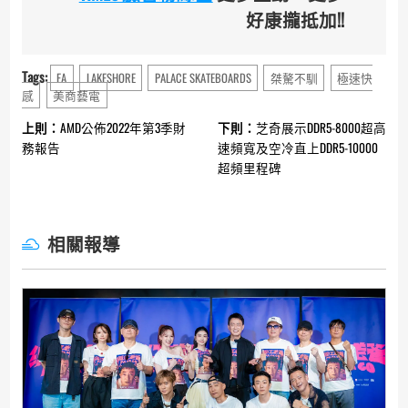
好康攏抵加!!
Tags:
EA
LAKESHORE
PALACE SKATEBOARDS
桀驁不馴
極速快
感
美商藝電
Continue
上則：
AMD公佈2022年第3季財
下則：
芝奇展示DDR5-8000超高
Reading
務報告
速頻寬及空冷直上DDR5-10000
超頻里程碑
相關報導