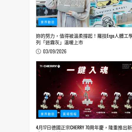
業界動態
妳的努力，值得被溫柔撐起！羅技Ergo人體工
列「迷霧灰」溫暖上市
03/09/2026
業界動態
賣場情報
4月17日德國正宗CHERRY 70周年慶，隆重推出