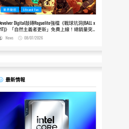
業界動態
Life and Fun
Devolver Digital敲磚Roguelite強檔《戰球坑洞(BALL x
PIT)》「自然主義者更新」免費上線！總銷量突
破200萬份，遊戲史低66折熱銷中
News
08/07/2026
最新情報