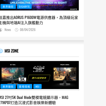
業界動態
GIGABYTE
技嘉推出AORUS P1600W電源供應器，為頂級玩家
主機與地端AI注入旗艦動力
News
08/04/2026
MSI ZONE
業界動態
賣場情報
MSI
MSI 27吋5K Dual Mode雙模電競顯示器，MAG
271KPD7打造沉浸式影音娛樂新體驗