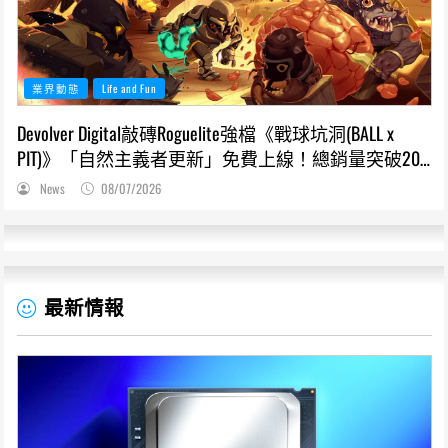
業界動態
Life and Fun
Devolver Digital敲磚Roguelite強檔《戰球坑洞(BALL x
PIT)》「自然主義者更新」免費上線！總銷量突破200
萬份，遊戲史低66折熱銷中
News
08/07/2026
最新情報