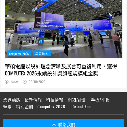
Computex 2026
業界動態
華碩電腦以設計理念清晰及展台可重複利用，獲得
COMPUTEX 2026永續設計獎旗艦規模組金獎
News
06/18/2026
業界動態
最新情報
科技情報
開箱/評測
手機/平板
筆電
特別企劃
Computex 2026
Life and Fun
聯絡我們