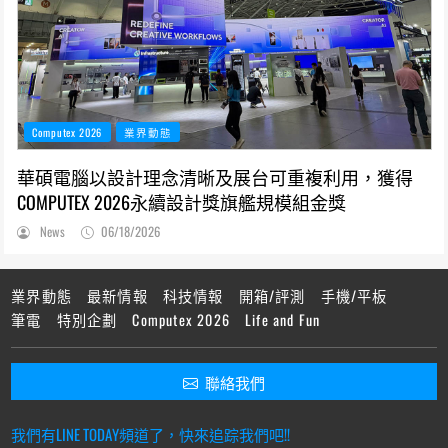
Computex 2026
業界動態
華碩電腦以設計理念清晰及展台可重複利用，獲得
COMPUTEX 2026永續設計獎旗艦規模組金獎
News
06/18/2026
業界動態
最新情報
科技情報
開箱/評測
手機/平板
筆電
特別企劃
Computex 2026
Life and Fun
聯絡我們
我們有LINE TODAY頻道了，快來追踪我們吧!!