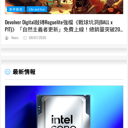
業界動態
Life and Fun
Devolver Digital敲磚Roguelite強檔《戰球坑洞(BALL x
PIT)》「自然主義者更新」免費上線！總銷量突破200
萬份，遊戲史低66折熱銷中
News
08/07/2026
最新情報