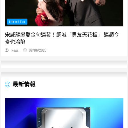
Life and Fun
宋威龍戀愛金句連發！網喊「男友天花板」 連趙今
麥也淪陷
News
08/06/2026
最新情報