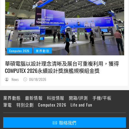
Computex 2026
業界動態
華碩電腦以設計理念清晰及展台可重複利用，獲得
COMPUTEX 2026永續設計獎旗艦規模組金獎
News
06/18/2026
業界動態
最新情報
科技情報
開箱/評測
手機/平板
筆電
特別企劃
Computex 2026
Life and Fun
聯絡我們