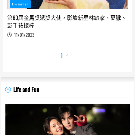
Life and Fun
第60屆金馬獎遞獎大使，影壇新星林毓家、夏朧、
彭千祐接棒
11/01/2023
1
1
Life and Fun