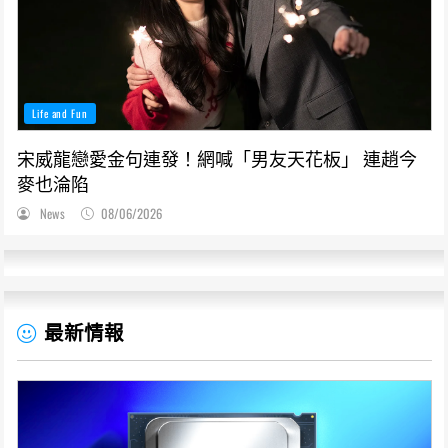
Life and Fun
宋威龍戀愛金句連發！網喊「男友天花板」 連趙今
麥也淪陷
News
08/06/2026
最新情報