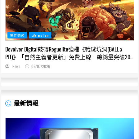
業界動態
Life and Fun
Devolver Digital敲磚Roguelite強檔《戰球坑洞(BALL x
PIT)》「自然主義者更新」免費上線！總銷量突破200
萬份，遊戲史低66折熱銷中
News
08/07/2026
最新情報