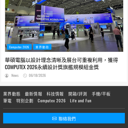
Computex 2026
業界動態
華碩電腦以設計理念清晰及展台可重複利用，獲得
COMPUTEX 2026永續設計獎旗艦規模組金獎
News
06/18/2026
業界動態
最新情報
科技情報
開箱/評測
手機/平板
筆電
特別企劃
Computex 2026
Life and Fun
聯絡我們