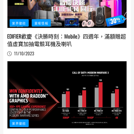
業界動態
賣場情報
EDIFIER歡慶《決勝時刻：Mobile》四週年，滿額贈超
值虛寶加抽電競耳機及喇叭
11/10/2023
業界動態