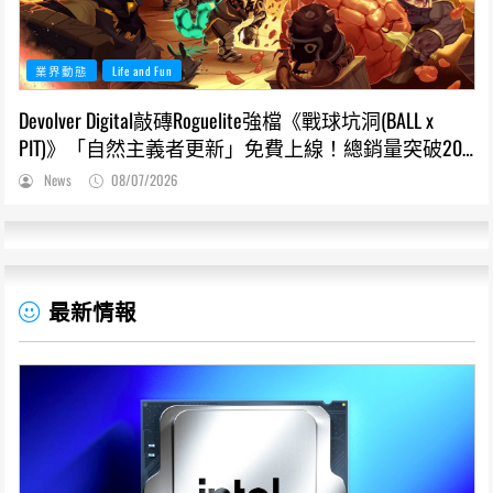
業界動態
Life and Fun
Devolver Digital敲磚Roguelite強檔《戰球坑洞(BALL x
PIT)》「自然主義者更新」免費上線！總銷量突破200
萬份，遊戲史低66折熱銷中
News
08/07/2026
最新情報