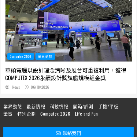
Computex 2026
業界動態
華碩電腦以設計理念清晰及展台可重複利用，獲得
COMPUTEX 2026永續設計獎旗艦規模組金獎
News
06/18/2026
業界動態
最新情報
科技情報
開箱/評測
手機/平板
筆電
特別企劃
Computex 2026
Life and Fun
聯絡我們