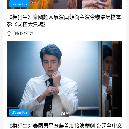
Life and Fun
《模犯生》泰國超人氣演員領銜主演今嚇最屍控電
影《屍控大賣場》
04/19/2024
Life and Fun
《模犯生》泰國男星查農首度接演華劇 台詞全中文