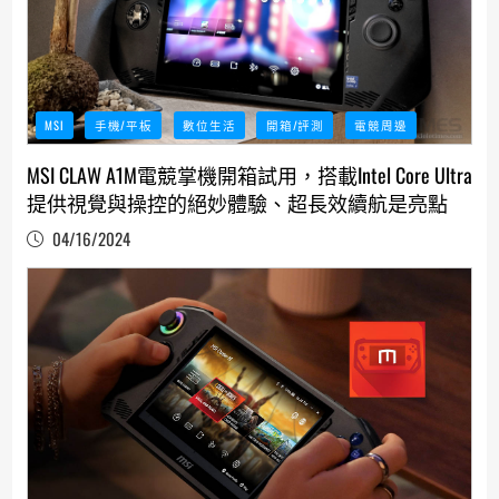
MSI
手機/平板
數位生活
開箱/評測
電競周邊
MSI CLAW A1M電競掌機開箱試用，搭載Intel Core Ultra
提供視覺與操控的絕妙體驗、超長效續航是亮點
04/16/2024