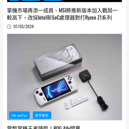
掌機市場再添一成員、MSI將推新版本加入戰局一
較高下，改採Intel新SoC處理器對打Ryzen Z1系列
01/05/2024
Life and Fun
業界動態
電競掌機王者降臨！ROG Ally開賣