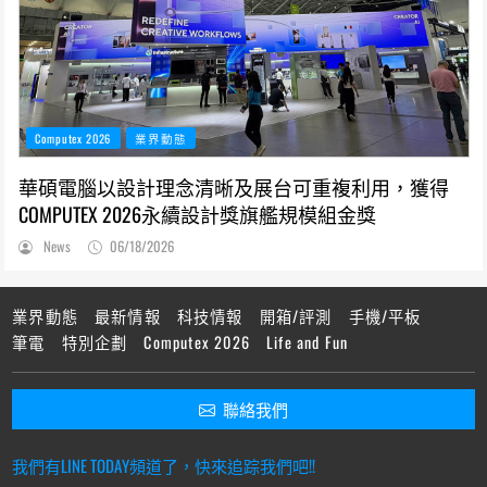
Computex 2026
業界動態
華碩電腦以設計理念清晰及展台可重複利用，獲得
COMPUTEX 2026永續設計獎旗艦規模組金獎
News
06/18/2026
業界動態
最新情報
科技情報
開箱/評測
手機/平板
筆電
特別企劃
Computex 2026
Life and Fun
聯絡我們
我們有LINE TODAY頻道了，快來追踪我們吧!!