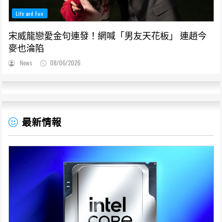
Life and Fun
宋威龍戀愛金句連發！網喊「男友天花板」 連趙今
麥也淪陷
News
08/06/2026
最新情報