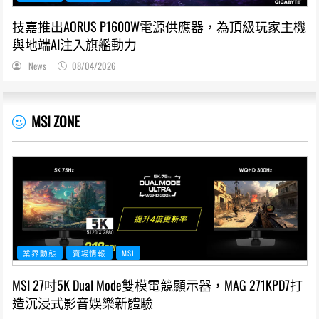
技嘉推出AORUS P1600W電源供應器，為頂級玩家主機
與地端AI注入旗艦動力
News
08/04/2026
MSI ZONE
業界動態
賣場情報
MSI
MSI 27吋5K Dual Mode雙模電競顯示器，MAG 271KPD7打
造沉浸式影音娛樂新體驗