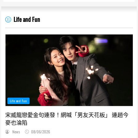
Life and Fun
Life and Fun
宋威龍戀愛金句連發！網喊「男友天花板」 連趙今
麥也淪陷
News
08/06/2026