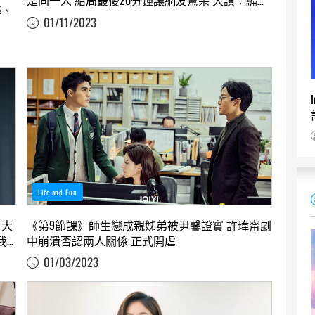
是同一人 結局最後20分鐘讓網友驚呆 大讚：編劇
馨、
太會寫
01/11/2023
Life and Fun
，大
《第9節課》師生戀成親姊弟被尹馨證實 許瑋甯劇
我
中崩潰否認兩人關係 正式開虐
01/03/2023