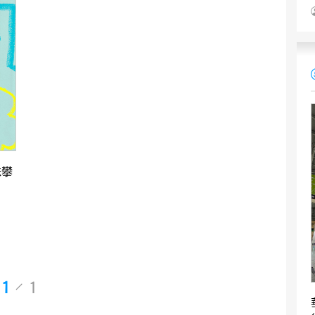
昧攀
1
1