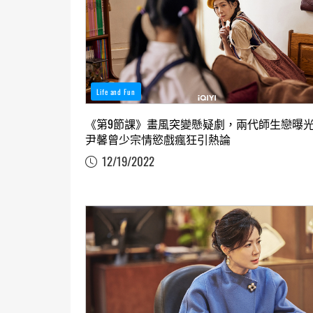
Life and Fun
《第9節課》畫風突變懸疑劇，兩代師生戀曝
尹馨曾少宗情慾戲瘋狂引熱論
12/19/2022