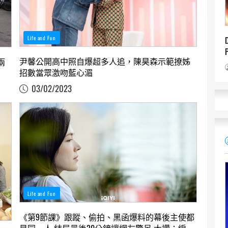
Life and Fun
尹馨公開高中照自爆超多人追，陳昊森示範撩姊
兩
招數當眾激吻藍心湄
03/02/2023
Life and Fun
《第9節課》跟蹤、偷拍、黑函爆料的幕後主使都