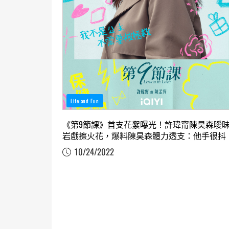
Life and Fun
《第9節課》首支花絮曝光！許瑋甯陳昊森曖
岩戲擦火花，爆料陳昊森體力透支：他手很抖
10/24/2022