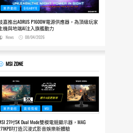
業界動態
GIGABYTE
技嘉推出AORUS P1600W電源供應器，為頂級玩家
主機與地端AI注入旗艦動力
News
08/04/2026
MSI ZONE
業界動態
賣場情報
MSI
MSI 27吋5K Dual Mode雙模電競顯示器，MAG
271KPD7打造沉浸式影音娛樂新體驗