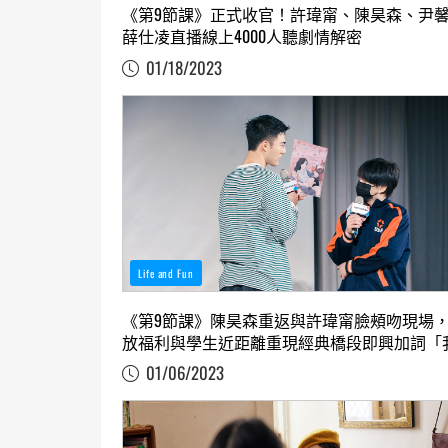
《第9節課》正式收官！許瑋甯、陳昊森、尹
薛仕凌直播線上4000人聽劇情解密
01/18/2023
Life and Fun
《第9節課》陳昊森重返與許瑋甯臉頰吻現場
放福利與學生近距離重現經典橋段即興加詞「
們去洞房吧」 引現場爆笑不斷
01/06/2023