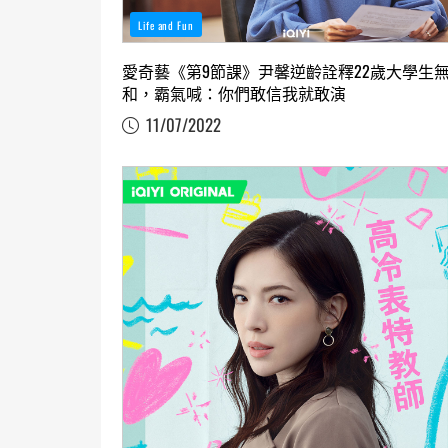
Life and Fun
愛奇藝《第9節課》尹馨逆齡詮釋22歲大學生
和，霸氣喊：你們敢信我就敢演
11/07/2022