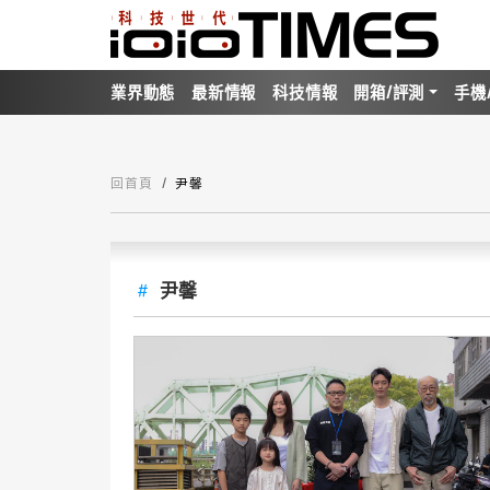
業界動態
最新情報
科技情報
開箱/評測
手機
回首頁
尹馨
尹馨