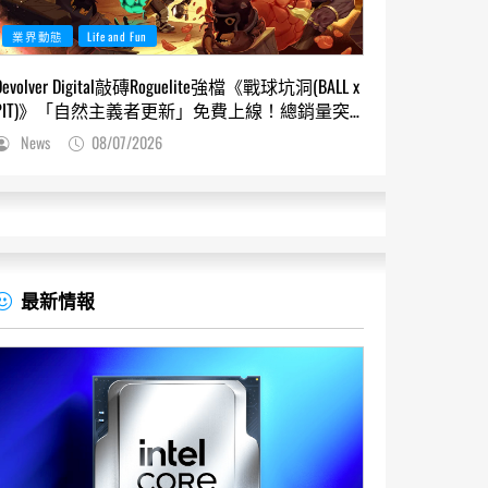
業界動態
Life and Fun
Devolver Digital敲磚Roguelite強檔《戰球坑洞(BALL x
PIT)》「自然主義者更新」免費上線！總銷量突
破200萬份，遊戲史低66折熱銷中
News
08/07/2026
最新情報