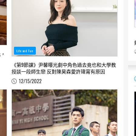
Life and Fun
光，
《第9節課》尹馨曝光劇中角色過去竟也和大學教
授談一段師生戀 反對陳昊森愛許瑋甯有原因
12/15/2022