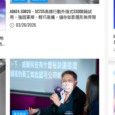
ADATA SD820、SC735高速行動外接式SSD開箱試
用，強固軍規、輕巧易攜，儲存如影隨形無界限
03/26/2026
能地
助
業界動態