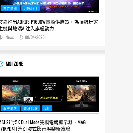
業界動態
GIGABYTE
技嘉推出AORUS P1600W電源供應器，為頂級玩家
主機與地端AI注入旗艦動力
News
08/04/2026
MSI ZONE
業界動態
賣場情報
MSI
MSI 27吋5K Dual Mode雙模電競顯示器，MAG
271KPD7打造沉浸式影音娛樂新體驗