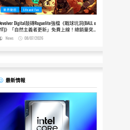
業界動態
Life and Fun
Devolver Digital敲磚Roguelite強檔《戰球坑洞(BALL x
PIT)》「自然主義者更新」免費上線！總銷量突
破200萬份，遊戲史低66折熱銷中
News
08/07/2026
最新情報