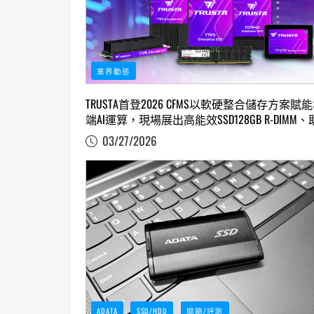
業界動態
TRUSTA首登2026 CFMS以軟硬整合儲存方案賦
端AI運算，現場展出高能效SSD128GB R-DIMM、
力企業建構彈性AI資料基礎架構
03/27/2026
ADATA
SSD/HDD
開箱/評測