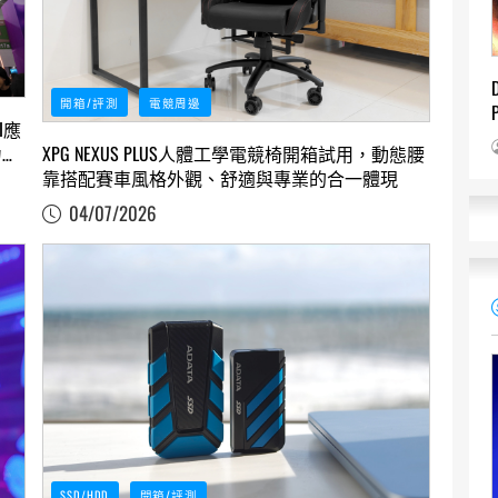
開箱/評測
電競周邊
I應
力全
XPG NEXUS PLUS人體工學電競椅開箱試用，動態腰
靠搭配賽車風格外觀、舒適與專業的合一體現
04/07/2026
SSD/HDD
開箱/評測