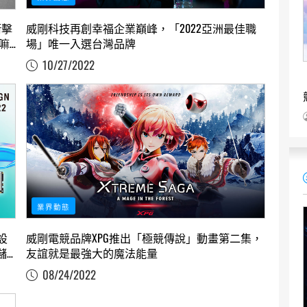
威剛科技再創幸福企業巔峰，「2022亞洲最佳職
衝擊
場」唯一入選台灣品牌
5嘛
10/27/2022
業界動態
設
威剛電競品牌XPG推出「極競傳說」動畫第二集，
儲
友誼就是最強大的魔法能量
08/24/2022