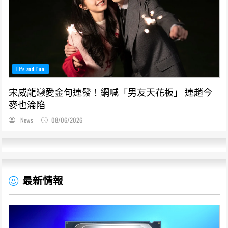
Life and Fun
宋威龍戀愛金句連發！網喊「男友天花板」 連趙今
麥也淪陷
News
08/06/2026
最新情報