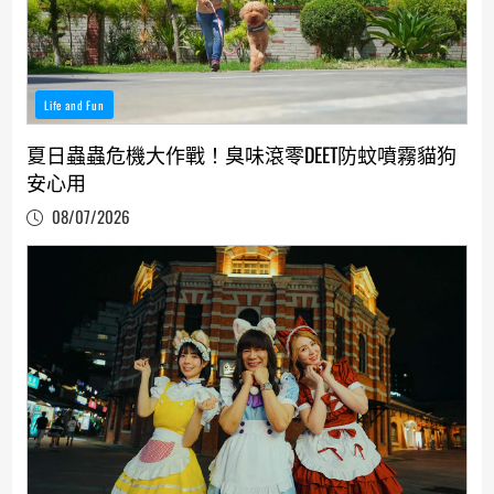
Life and Fun
夏日蟲蟲危機大作戰！臭味滾零DEET防蚊噴霧貓狗
安心用
08/07/2026