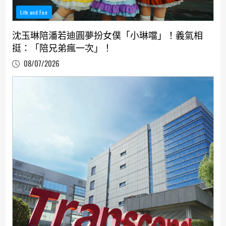
Life and Fun
沈玉琳陪潘若迪圓夢扮女僕「小琳噹」！義氣相
挺：「陪兄弟瘋一次」！
08/07/2026