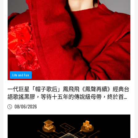
Life and Fun
一代巨星「帽子歌后」鳳飛飛《鳳聲再續》經典台
語歌謠黑膠，等待十五年的傳說級母帶，終於首度
解封！
08/06/2026