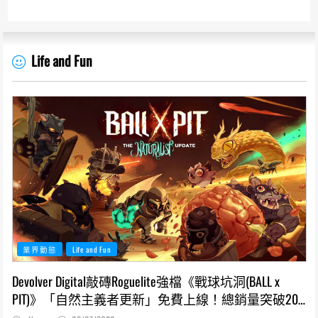
Life and Fun
業界動態
Life and Fun
Devolver Digital敲磚Roguelite強檔《戰球坑洞(BALL x
PIT)》「自然主義者更新」免費上線！總銷量突破200
萬份，遊戲史低66折熱銷中