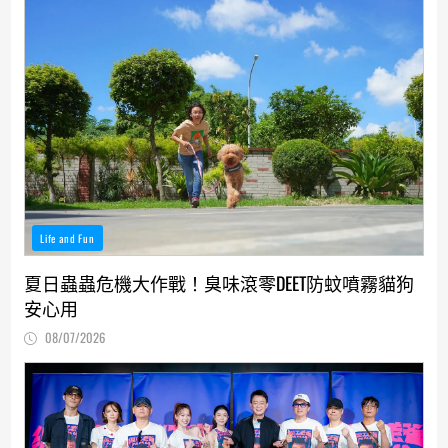
Life and Fun
夏日蟲蟲危機大作戰！臭味滾零DEET防蚊噴霧貓狗
安心用
08/07/2026