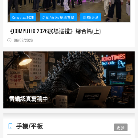
Computex 2026
活動/專訪/現場直擊
開箱/評測
《COMPUTEX 2026展場巡禮》總合篇(上)
06/08/2026
雷編認真寫稿中
手機/平板
更多