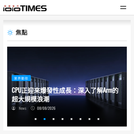
焦點
業界動態
爆發性成長：深入了解Arm的
AMD收購Taalas
潮
場帶來先進運算解
2026
News
08/07/2026