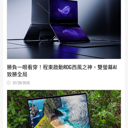
勝負一眼看穿！程東啟動ROG西風之神，雙螢幕AI
致勝全局
07/29/2026