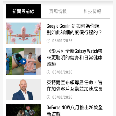
新聞最前線
賣場情報
科技情報
Google Gemini是如何為你規
劃如此詳細的度假行程的？
08/09/2026
《影片》全新Galaxy Watch帶
來更聰明的健身和日常健康
體驗
08/08/2026
英特爾宣布領導層任命，旨
在加強客戶互動並加速成長
08/08/2026
GeForce NOW八月推出26款全
新遊戲