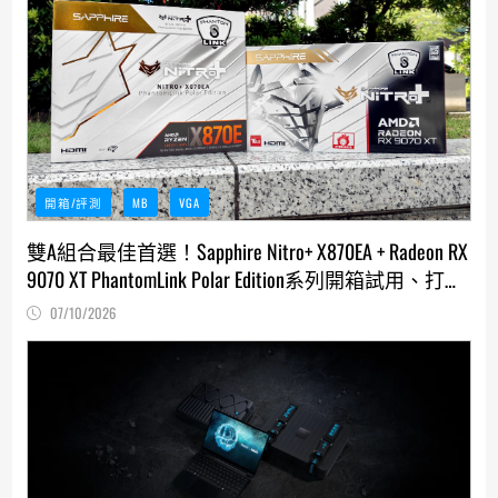
開箱/評測
MB
VGA
雙A組合最佳首選！Sapphire Nitro+ X870EA + Radeon RX
9070 XT PhantomLink Polar Edition系列開箱試用、打造
AMD AM5平台最強背插無線顯示主機
07/10/2026