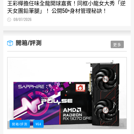
王彩樺擔任味全龍開球嘉賓！同框小龍女大秀「逆
天女團鉛筆腿」！ 公開50+身材管理秘訣！
08/07/2026
開箱/評測
更多
開箱/評測
VGA