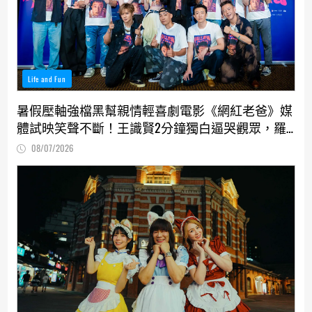
Life and Fun
暑假壓軸強檔黑幫親情輕喜劇電影《網紅老爸》媒
體試映笑聲不斷！王識賢2分鐘獨白逼哭觀眾，羅
志祥、張懷秋受封搞笑MVP
08/07/2026