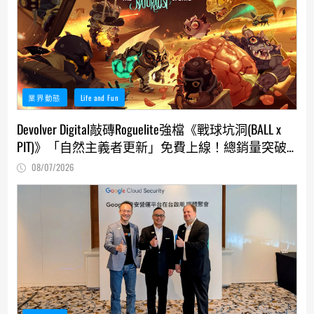
業界動態
Life and Fun
Devolver Digital敲磚Roguelite強檔《戰球坑洞(BALL x
PIT)》「自然主義者更新」免費上線！總銷量突破
200萬份，遊戲史低66折熱銷中
08/07/2026