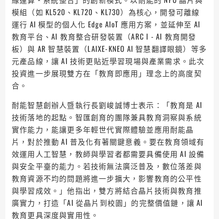
模組（如 KL520、KL720、KL730）為核心，開發可離線
運行 AI 模型的個人化 Edge AIoT 應用方案，並延伸至 AI
教育平台、AI 教育整合研發裝置（ARC I - AI 教育開發
板）與 AR 智慧裝置（LAIXE-KNEO AI 智慧翻譯眼鏡）等多
元產品線，讓 AI 技術更貼近學習現場與產業需求。此次
投資進一步展現雙方在「教育即應用」理念上的高度契
合。
耐能智慧創辦人暨執行長劉峻誠博士表示：「教育是 AI
技術落地的起點。智匯創育的團隊兼具教育洞察與系統
實作能力，能讓更多年輕世代實際體驗並應用耐能晶
片，對於推動 AI 普及化有著關鍵意義。要在教育領域有
效運用人工智慧，教師與學習者都需要具備使用 AI 設備
與安全平臺的能力。若技術無法廣泛普及，數位落差與
教育資源不均的問題將進一步擴大，影響教育的公平性
與學習成效。」他指出，雙方將結合晶片技術與教育推
廣實力，打造「AI 從晶片到校園」的完整價值鏈，讓 AI
教育更具深度與實用性。