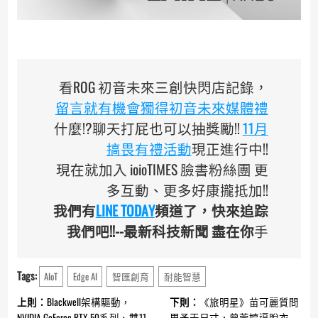
看ROG 初音未來三創快閃店記錄，
留言就有機會獨得初音未來媒體禮
什麼!?聊天打屁也可以抽獎勵!!
11月
搞畏有禮活動
現正進行中!!
現在就加入 ioioTIMES 臉書粉絲團 更
多互動、更多好康攏抵加!!
我們有
LINE TODAY
頻道了，快來追踪
我們吧!!--最新科技新聞 盡在你
手
Tags:
AIoT
Edge AI
智匯創育
耐能智慧
Continue
上則：
Blackwell架構驅動，
下則：
《旅明星》苗可麗質問
NVIDIA GeForce RTX 50系列、雙11
周予天尺寸，曾莞婷逼脫衣