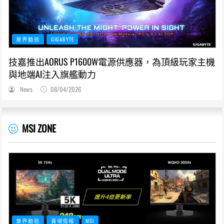
業界動態
GIGABYTE
技嘉推出AORUS P1600W電源供應器，為頂級玩家主機
與地端AI注入旗艦動力
News
08/04/2026
MSI ZONE
業界動態
賣場情報
MSI