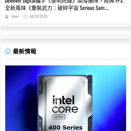
Devolver Digital攜手《黎明死線》開發團隊，經典 FPS
全新風味《重裝武力：破碎宇宙 Serious Sam:
Shatterverse》將於 9/1 登上 PC 和主機平台
News
08/10/2026
最新情報