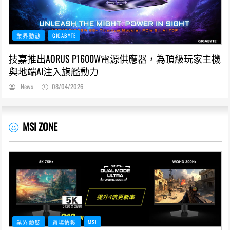
業界動態
GIGABYTE
技嘉推出AORUS P1600W電源供應器，為頂級玩家主機
與地端AI注入旗艦動力
News
08/04/2026
MSI ZONE
業界動態
賣場情報
MSI