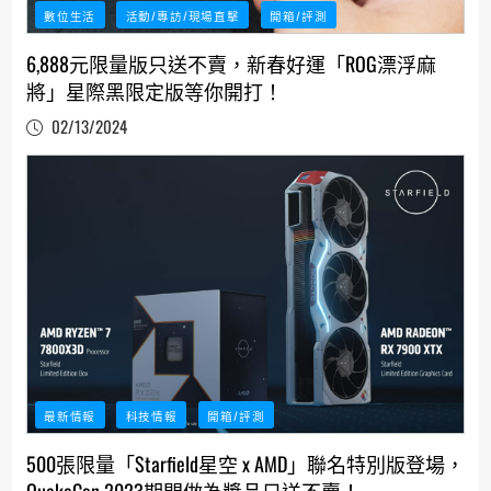
數位生活
活動/專訪/現場直擊
開箱/評測
6,888元限量版只送不賣，新春好運「ROG漂浮麻
將」星際黑限定版等你開打！
02/13/2024
最新情報
科技情報
開箱/評測
500張限量「Starfield星空 x AMD」聯名特別版登場，