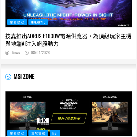
業界動態
GIGABYTE
技嘉推出AORUS P1600W電源供應器，為頂級玩家主機
與地端AI注入旗艦動力
News
08/04/2026
MSI ZONE
業界動態
賣場情報
MSI