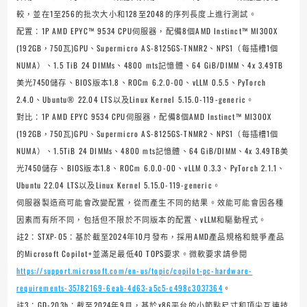
較，並在1至256的批次大小和128至2048的序列長度上進行測試。
配置：1P AMD EPYC™ 9534 CPU伺服器，配備8個AMD Instinct™ MI300X
(192GB，750瓦)GPU、Supermicro AS-8125GS-TNMR2、NPS1（每插槽1個
NUMA）、1.5 TiB 24 DIMMs、4800 mts記憶體、64 GiB/DIMM、4x 3.49TB
美光7450儲存、BIOS版本1.8、ROCm 6.2.0-00、vLLM 0.5.5、PyTorch
2.4.0、Ubuntu® 22.04 LTS以及Linux Kernel 5.15.0-119-generic。
對比：1P AMD EPYC 9534 CPU伺服器，配備8個AMD Instinct™ MI300X
(192GB，750瓦)GPU、Supermicro AS-8125GS-TNMR2、NPS1（每插槽1個
NUMA）、1.5TiB 24 DIMMs、4800 mts記憶體、64 GiB/DIMM、4x 3.49TB美
光7450儲存、BIOS版本1.8、ROCm 6.0.0-00、vLLM 0.3.3、PyTorch 2.1.1、
Ubuntu 22.04 LTS以及Linux Kernel 5.15.0-119-generic。
伺服器製造商可能會改變配置，從而產生不同的結果。效能可能會因各種
因素而有所不同，包括但不限於不同版本的配置、vLLM和驅動程式。
註2：STXP-05：基於截至2024年10月發布，採用AMD產品規格和競爭產品
的Microsoft Copilot+並滿足最低40 TOPS要求。微軟要求請參閱
https://support.microsoft.com/en-us/topic/copilot-pc-hardware-
requirements-35782169-6eab-4d63-a5c5-c498c3037364
。
註3：GD-203b：截至2024年9月，基於x86平台的小節點尺寸和頂尖互連技