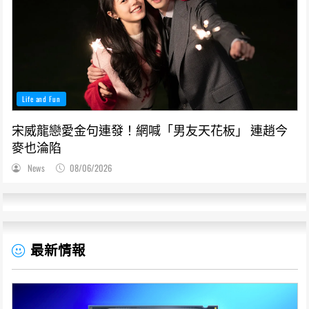
Life and Fun
宋威龍戀愛金句連發！網喊「男友天花板」 連趙今
麥也淪陷
News
08/06/2026
最新情報