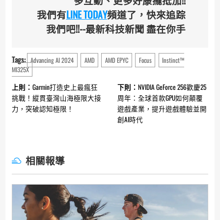
多互動、更多好康攏抵加!!
我們有
LINE TODAY
頻道了，快來追踪
我們吧!!--最新科技新聞 盡在你手
Tags:
Advancing AI 2024
AMD
AMD EPYC
Focus
Instinct™
MI325X
Continue
上則：
Garmin打造史上最瘋狂
下則：
NVIDIA GeForce 256歡慶25
Reading
挑戰！縱貫臺灣山海極限大接
周年：全球首款GPU如何顛覆
力，突破認知極限！
遊戲產業，提升遊戲體驗並開
創AI時代
相關報導