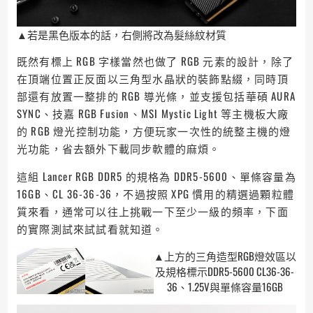
▲若是黑色版本的話，右側將改為髮絲紋材質
既然有標上 RGB 字樣當然也做了 RGB 元素的設計，除了
在頂端位置正反面以三角型水晶狀的裝飾點綴，同時頂
部還有放置一整排的 RGB 導光條，並支援包括華碩 AURA
SYNC、技嘉 RGB Fusion、MSI Mystic Light 等主機板大廠
的 RGB 燈光控制功能，方便玩家一次性的統整主機的燈
光功能，省去額外下載同步軟體的麻煩。
這組 Lancer RGB DDR5 的規格為 DDR5-5600、單條容量為
16GB、CL 36-36-36，不過按照 XPG 慣用的精選過顆粒體
質來看，通常可以往上挑戰一下至少一級的頻率，下面
的實際測試來試試看就知道。
▲上方的三角造型RGB燈效區以
及規格標示DDR5-5600 CL36-36-
36、1.25V與單條容量16GB