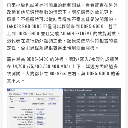
再來小編也試著進行簡單的超頻測試，看看能否在另外
改動其他記憶體參數的情況下，讓記憶體的效能更上一
層樓？不過顯然可以從結果得知答案無疑是沒問題的，
LANCER RGB DDR5 不僅可以輕鬆來到 DDR5-6000，甚至
上到 DDR5-6400 並且完成 AIDA64 EXTREME 的效能測試，
這代表在進行額外超頻之後，記憶體依然保持相當的穩
定性，否則過程系統很容易出現崩潰而關機。
而在最高 DDR5-6400 的時候，讀取/寫入/複製的成績落
在 74,700 /75,400 /69,400 MB/s 上下，延遲方面經過多
次測試，大約都都在 80~82ns 左右，與 DDR5-6000 的差
異不大。