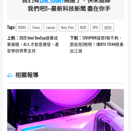
我們吧!!--最新科技新聞 盡在你手
Tags:
DDR5
Focus
Lancer
New_Post
RGB
XPG
威剛
Continue
上則：
2022 Intel DevCup競賽成
下則：
12VHPWR接頭1根不夠、
Reading
果揭曉，AI人才創意爆發、產
那就用2根啊！傳RTX TITAN將重
官學研齊聚支持
出江湖
相關報導