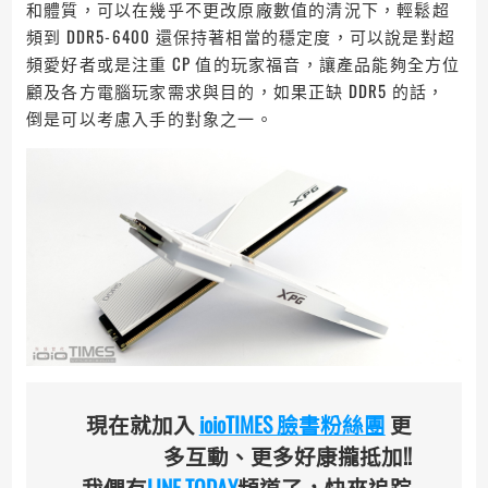
和體質，可以在幾乎不更改原廠數值的清況下，輕鬆超
頻到 DDR5-6400 還保持著相當的穩定度，可以說是對超
頻愛好者或是注重 CP 值的玩家福音，讓產品能夠全方位
顧及各方電腦玩家需求與目的，如果正缺 DDR5 的話，
倒是可以考慮入手的對象之一。
現在就加入
ioioTIMES 臉書粉絲團
更
多互動、更多好康攏抵加!!
我們有
LINE TODAY
頻道了，快來追踪