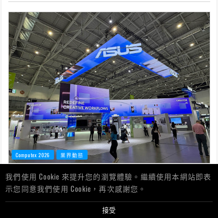
Computex 2026
業界動態
華碩電腦以設計理念清晰及展台可重複利用，獲得
我們使用 Cookie 來提升您的瀏覽體驗。繼續使用本網站即表
COMPUTEX 2026永續設計獎旗艦規模組金獎
示您同意我們使用 Cookie，再次感謝您。
News
06/18/2026
接受