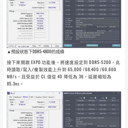
▲預設狀態下DDR5-4800的成績
接下來開啟 EXPO 功能後，將速度設定到 DDR5-5200，此
時讀取/寫入/複製效能上升到 65,000 /68,400 /60,600
MB/s，且受益於 CL 值從 40 降低為 36，延遲縮短為
85.3ns。