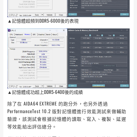
▲記憶體超頻到DDR5-6000後的表現
▲記憶體成功超上DDR5-6400後的成績
除了在 AIDA64 EXTREME 的跑分外，也另外透過
PerformanceTest 10.2 版對記憶體進行效能測試來做輔助
驗證，該測試會根據記憶體的讀取、寫入、複製、延遲
等效能給出評估總分。