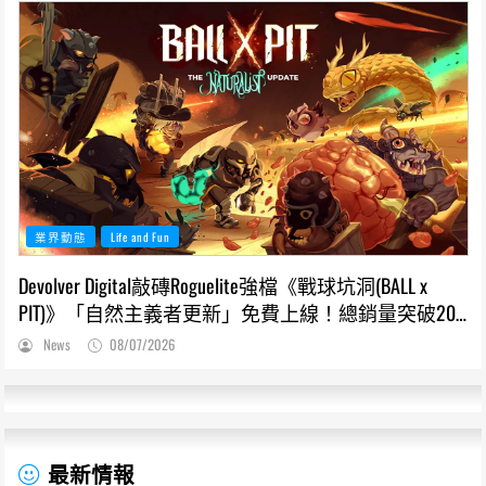
業界動態
Life and Fun
Devolver Digital敲磚Roguelite強檔《戰球坑洞(BALL x
PIT)》「自然主義者更新」免費上線！總銷量突破200
萬份，遊戲史低66折熱銷中
News
08/07/2026
最新情報