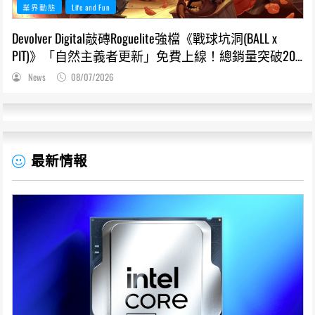
業界動態
Life and Fun
Devolver Digital敲磚Roguelite強檔《戰球坑洞(BALL x
PIT)》「自然主義者更新」免費上線！總銷量突破200
萬份，遊戲史低66折熱銷中
News
08/07/2026
最新情報