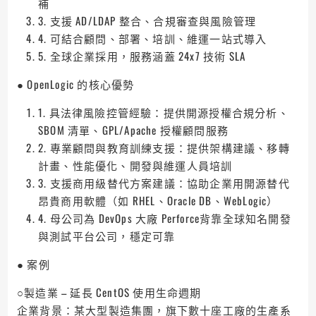
補
3. 支援 AD/LDAP 整合、合規審查與風險管理
4. 可結合顧問、部署、培訓、維運一站式導入
5. 全球企業採用，服務涵蓋 24x7 技術 SLA
● OpenLogic 的核心優勢
1. 具法律風險控管經驗：提供開源授權合規分析、
SBOM 清單、GPL/Apache 授權顧問服務
2. 專業顧問與教育訓練支援：提供架構建議、移轉
計畫、性能優化、開發與維運人員培訓
3. 支援商用級替代方案建議：協助企業用開源替代
昂貴商用軟體（如 RHEL、Oracle DB、WebLogic）
4. 母公司為 DevOps 大廠 Perforce背靠全球知名開發
與測試平台公司，穩定可靠
● 案例
○製造業 – 延長 CentOS 使用生命週期
企業背景：某大型製造集團，旗下數十座工廠的生產系