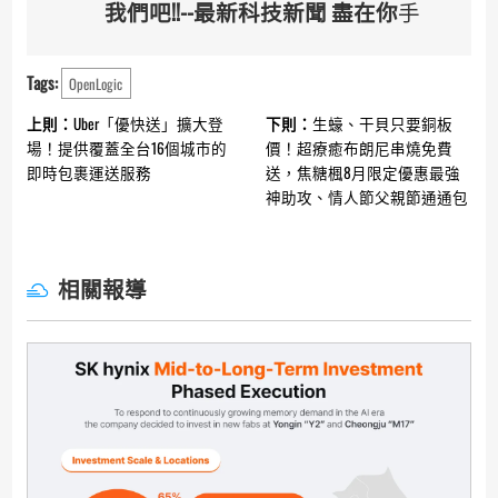
我們吧!!--最新科技新聞 盡在你
手
Tags:
OpenLogic
Continue
上則：
Uber「優快送」擴大登
下則：
生蠔、干貝只要銅板
Reading
場！提供覆蓋全台16個城市的​​
價！超療癒布朗尼串燒免費
即時包裹運送服務
送，焦糖楓8月限定優惠最強
神助攻、情人節父親節通通包
相關報導