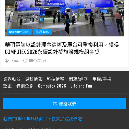
Computex 2026
業界動態
華碩電腦以設計理念清晰及展台可重複利用，獲得
COMPUTEX 2026永續設計獎旗艦規模組金獎
News
06/18/2026
業界動態
最新情報
科技情報
開箱/評測
手機/平板
筆電
特別企劃
Computex 2026
Life and Fun
聯絡我們
我們有LINE TODAY頻道了，快來追踪我們吧!!