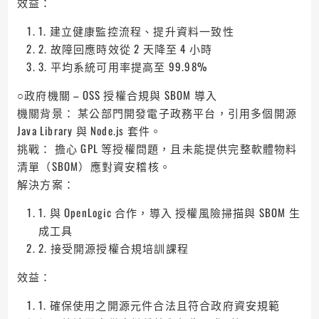
效益：
1. 建立健康監控流程、提升資料一致性
2. 故障回應時效從 2 天降至 4 小時
3. 平均系統可用率提高至 99.98%
○政府機關 – OSS 授權合規與 SBOM 導入
機關背景： 某公部門開發電子政務平台，引用多個開源
Java Library 與 Node.js 套件。
挑戰： 擔心 GPL 等授權問題，且未能提供完整軟體物料
清單（SBOM）應對資安稽核。
解決方案：
1. 與 OpenLogic 合作，導入 授權風險掃描與 SBOM 生
成工具
2. 接受開源授權合規培訓課程
效益：
1. 確保使用之開源元件合法且符合政府資安規範