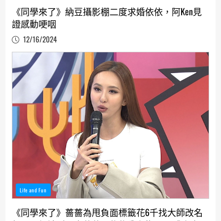
《同學來了》納豆攝影棚二度求婚依依，阿Ken見
證感動哽咽
12/16/2024
Life and Fun
《同學來了》薔薔為甩負面標籤花6千找大師改名