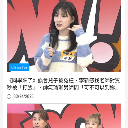
Life and Fun
《同學來了》誤會兒子被冤枉、李新怒找老師對質
秒被「打臉」，帥氣瑜珈男師問「可不可以到妳房
間睡」何妤玟羞曝答案
03/24/2025