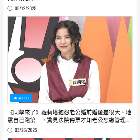
05/12/2025
Life and Fun
《同學來了》蘿莉塔抱怨老公婚前婚後差很大、地
震自己跑第一，驚見法院傳票才知老公忘繳管理
費、蔡允潔氣轟老公辦事不利
03/26/2025