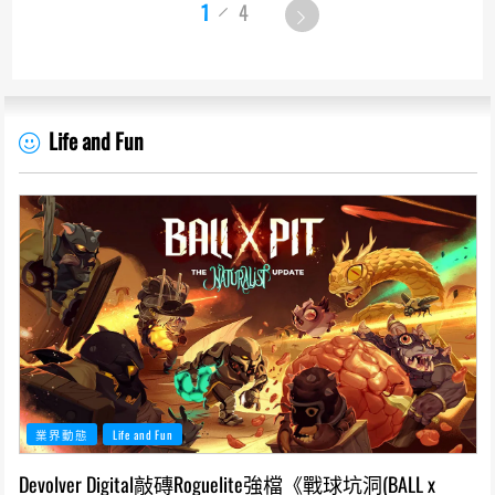
1
4
Life and Fun
業界動態
Life and Fun
Devolver Digital敲磚Roguelite強檔《戰球坑洞(BALL x