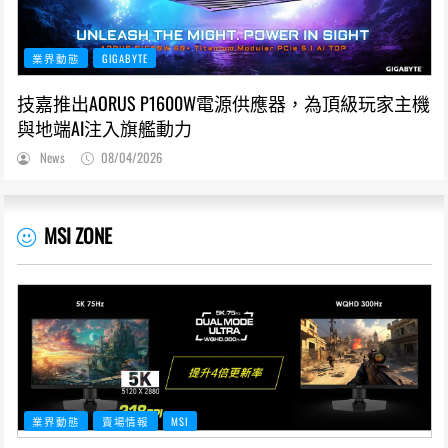
業界動態
GIGABYTE
技嘉推出AORUS P1600W電源供應器，為頂級玩家主機
與地端AI注入旗艦動力
News
08/04/2026
MSI ZONE
業界動態
賣場情報
MSI