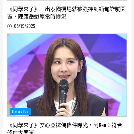
《同學來了》一出泰國機場就被強押到緬甸詐騙園
區，陳康岳還原當時慘況
05/19/2025
Life and Fun
《同學來了》安心亞擇偶條件曝光，阿Ken：符合
條件太簡單