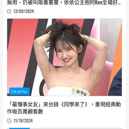
無用、仍被叫吸毒薔薔，依依公主抱阿Ken全場好
吃驚、安心亞接手立馬出事
12/09/2024
Life and Fun
「最懂事女友」來台錄《同學來了》，重現經典動
作吸百萬觀看數
11/18/2024