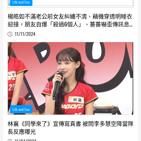
Life and Fun
楊皓如不滿老公前女友糾纏不清、藉機穿透明睡衣
迎接，朋友自爆「殺過6個人」、薔薔嚇歪傳訊息
求救男友
11/11/2024
Life and Fun
林襄《同學來了》宣傳寫真書 被問李多慧空降當隊
長反應曝光