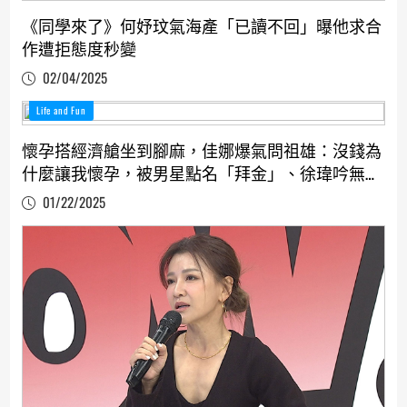
《同學來了》何妤玟氣海產「已讀不回」曝他求合
作遭拒態度秒變
02/04/2025
Life and Fun
懷孕搭經濟艙坐到腳麻，佳娜爆氣問祖雄：沒錢為
什麼讓我懷孕，被男星點名「拜金」、徐瑋吟無奈
喊冤
01/22/2025