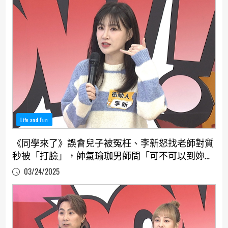
Life and Fun
《同學來了》誤會兒子被冤枉、李新怒找老師對質
秒被「打臉」，帥氣瑜珈男師問「可不可以到妳房
間睡」何妤玟羞曝答案
03/24/2025