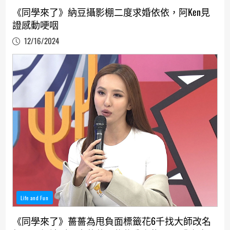
《同學來了》納豆攝影棚二度求婚依依，阿Ken見
證感動哽咽
12/16/2024
Life and Fun
《同學來了》薔薔為甩負面標籤花6千找大師改名