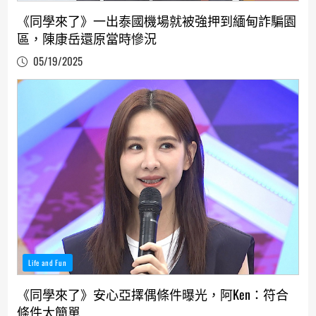
《同學來了》一出泰國機場就被強押到緬甸詐騙園
區，陳康岳還原當時慘況
05/19/2025
Life and Fun
《同學來了》安心亞擇偶條件曝光，阿Ken：符合
條件太簡單