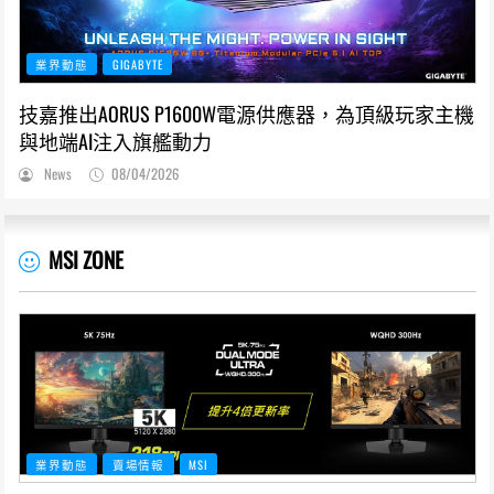
業界動態
GIGABYTE
技嘉推出AORUS P1600W電源供應器，為頂級玩家主機
與地端AI注入旗艦動力
News
08/04/2026
MSI ZONE
業界動態
賣場情報
MSI