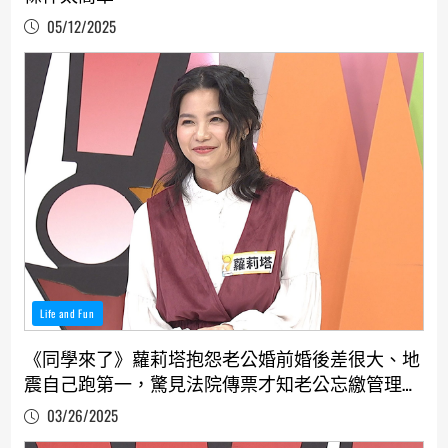
05/12/2025
Life and Fun
《同學來了》蘿莉塔抱怨老公婚前婚後差很大、地
震自己跑第一，驚見法院傳票才知老公忘繳管理
費、蔡允潔氣轟老公辦事不利
03/26/2025