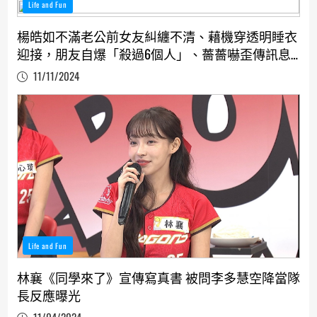
Life and Fun
楊皓如不滿老公前女友糾纏不清、藉機穿透明睡衣
迎接，朋友自爆「殺過6個人」、薔薔嚇歪傳訊息
求救男友
11/11/2024
Life and Fun
林襄《同學來了》宣傳寫真書 被問李多慧空降當隊
長反應曝光