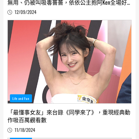
無用、仍被叫吸毒薔薔，依依公主抱阿Ken全場好
吃驚、安心亞接手立馬出事
12/09/2024
Life and Fun
「最懂事女友」來台錄《同學來了》，重現經典動
作吸百萬觀看數
11/18/2024