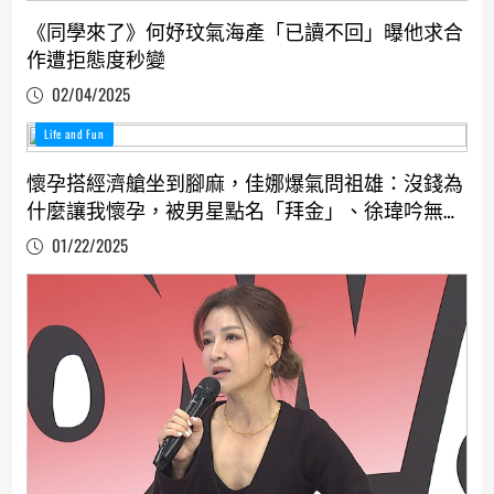
《同學來了》何妤玟氣海產「已讀不回」曝他求合
作遭拒態度秒變
02/04/2025
Life and Fun
懷孕搭經濟艙坐到腳麻，佳娜爆氣問祖雄：沒錢為
什麼讓我懷孕，被男星點名「拜金」、徐瑋吟無奈
喊冤
01/22/2025