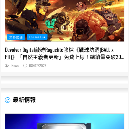
業界動態
Life and Fun
Devolver Digital敲磚Roguelite強檔《戰球坑洞(BALL x
PIT)》「自然主義者更新」免費上線！總銷量突破200
萬份，遊戲史低66折熱銷中
News
08/07/2026
最新情報