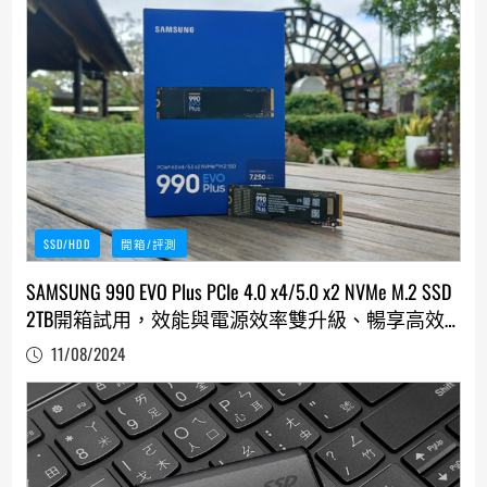
SSD/HDD
開箱/評測
SAMSUNG 990 EVO Plus PCIe 4.0 x4/5.0 x2 NVMe M.2 SSD
2TB開箱試用，效能與電源效率雙升級、暢享高效
工作每一天
11/08/2024