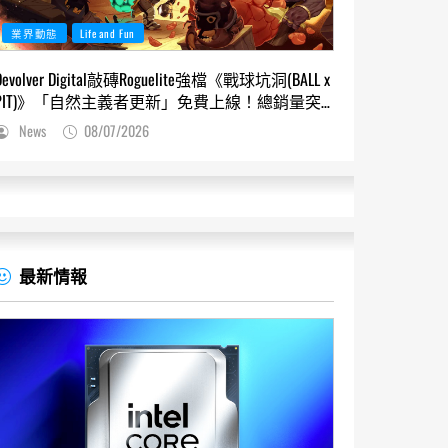
業界動態
Life and Fun
Devolver Digital敲磚Roguelite強檔《戰球坑洞(BALL x
PIT)》「自然主義者更新」免費上線！總銷量突
破200萬份，遊戲史低66折熱銷中
News
08/07/2026
最新情報