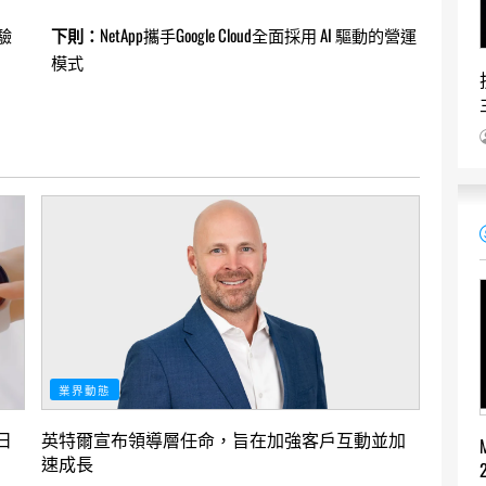
驗
下則：
NetApp攜手Google Cloud全面採用 AI 驅動的營運
模式
業界動態
日
英特爾宣布領導層任命，旨在加強客戶互動並加
速成長