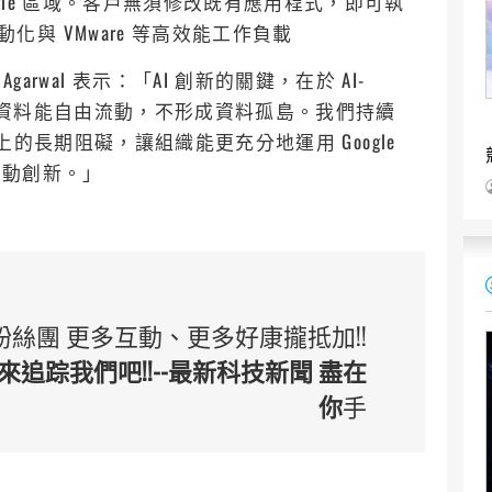
gle 區域。客戶無須修改既有應用程式，即可執
與 VMware 等高效能工作負載
t Agarwal 表示：「AI 創新的關鍵，在於 AI-
，讓資料能自由流動，不形成資料孤島。我們持續
轉上的長期阻礙，讓組織能更充分地運用 Google
速推動創新。」
 臉書粉絲團 更多互動、更多好康攏抵加!!
追踪我們吧!!--最新科技新聞 盡在
你
手