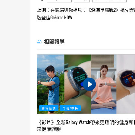
Continue
上則：
在雲端與你相見：《深海爭霸戰2》搶先體
版登陸GeForce NOW
Reading
相關報導
業界動態
手機/平板
《影片》全新Galaxy Watch帶來更聰明的健身和
常健康體驗