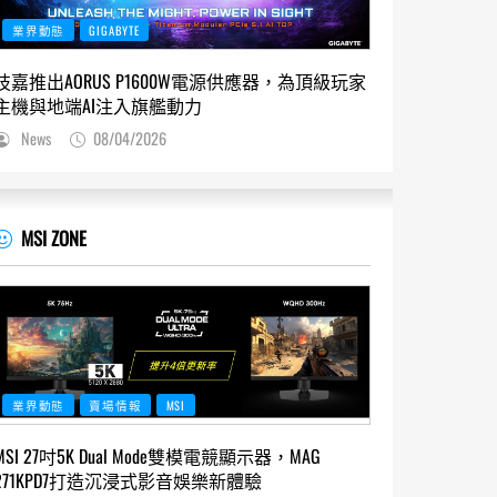
業界動態
GIGABYTE
技嘉推出AORUS P1600W電源供應器，為頂級玩家
主機與地端AI注入旗艦動力
News
08/04/2026
MSI ZONE
業界動態
賣場情報
MSI
MSI 27吋5K Dual Mode雙模電競顯示器，MAG
271KPD7打造沉浸式影音娛樂新體驗