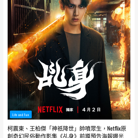
Life and Fun
柯震東、王柏傑「神祇降世」帥噴眾生，Netflix原
創奇幻民俗動作影集《乩身》前導預告海報曝光