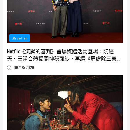
Life and Fun
Netflix《沉默的審判》首場媒體活動登場，阮經
天、王淨合體揭開神秘面紗，再續《周處除三害》
緣分
06/18/2026