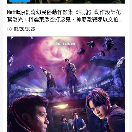
Netflix原創奇幻民俗動作影集《乩身》動作設計花
絮曝光，柯震東憑空打惡鬼、神廟激戰陳以文拍一
週
03/20/2026