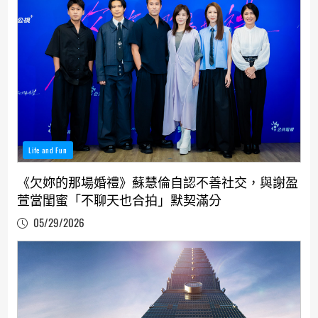
Life and Fun
《欠妳的那場婚禮》蘇慧倫自認不善社交，與謝盈
萱當閨蜜「不聊天也合拍」默契滿分
05/29/2026