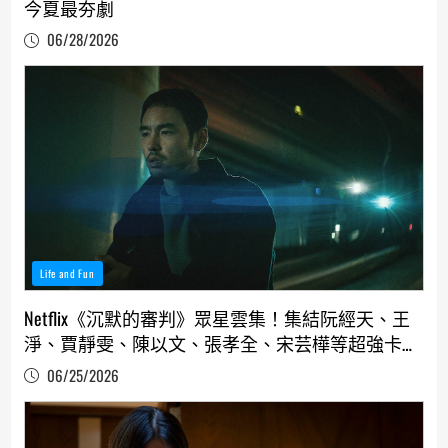
今夏最夯劇
06/28/2026
Life and Fun
Netflix《沉默的審判》眾星雲集！集結阮經天、王
淨、賈靜雯、陳以文、張孝全、宋芸樺等超強卡司
同台飆戲
06/25/2026