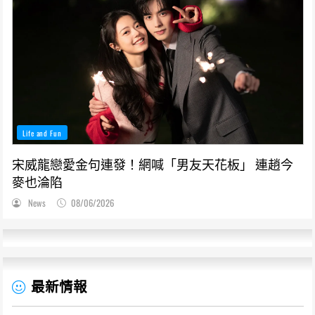
Life and Fun
宋威龍戀愛金句連發！網喊「男友天花板」 連趙今
麥也淪陷
News
08/06/2026
最新情報