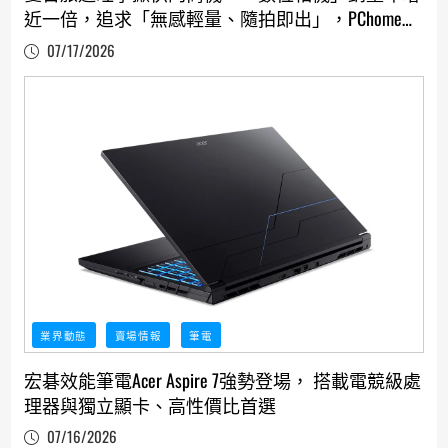
近一倍，追求「無感輕量、隨拍即出」，PChome
24h購物推旅拍神器選購指南「超級品牌週」開
07/17/2026
跑！
業界動態
賣場情報
筆電
宏碁效能筆電Acer Aspire 7強勢登場， 搭載電競級處
理器與獨立顯卡、高性價比首選
07/16/2026