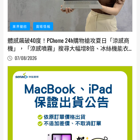
業界動態
賣場情報
體感飆破40度！PChome 24h購物搶攻夏日「涼感商
機」，「涼感噴霧」搜尋大幅增8倍、冰絲機能衣
銷量雙位數成長
07/08/2026