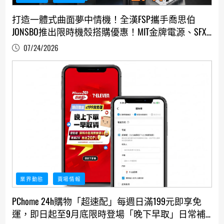
打造一體式曲面夢中情機！全漢FSP攜手喬思伯
JONSBO推出限時機殼搭購優惠！MIT金牌電源、SFX
精品電源最高現折NT$400
07/24/2026
業界動態
賣場情報
PChome 24h購物「超速配」每週日滿199元即享免
運，即日起至9月底限時登場「晚下早取」日常補