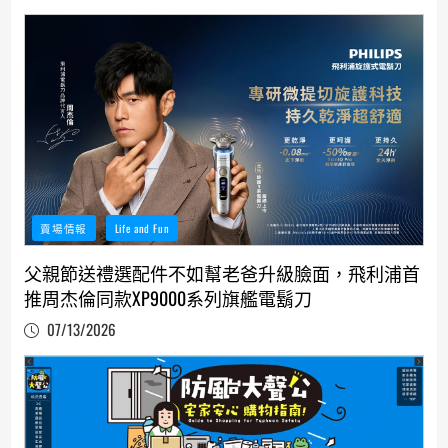
賣場情報
Life and Fun
父親節送禮選配件不如幫老爸升級臉面，飛利浦首
推周杰倫同款XP9000系列旗艦電鬍刀
07/13/2026