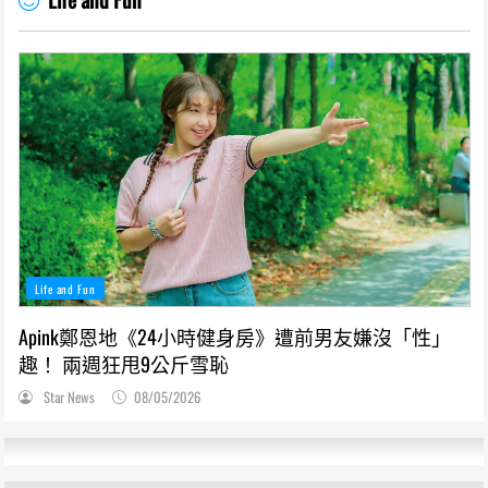
Life and Fun
Apink鄭恩地《24小時健身房》遭前男友嫌沒「性」
趣！ 兩週狂甩9公斤雪恥
Star News
08/05/2026