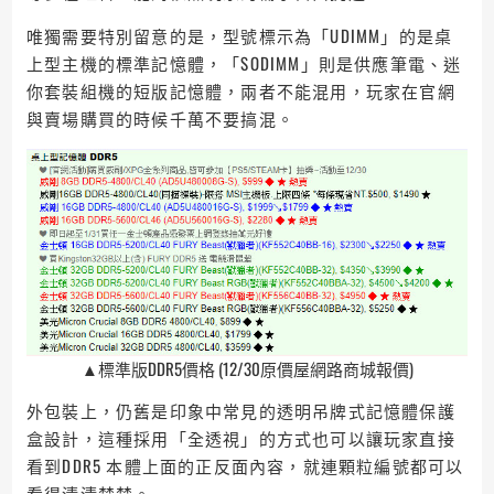
唯獨需要特別留意的是，型號標示為「UDIMM」的是桌
上型主機的標準記憶體，「SODIMM」則是供應筆電、迷
你套裝組機的短版記憶體，兩者不能混用，玩家在官網
與賣場購買的時候千萬不要搞混。
▲標準版DDR5價格 (12/30原價屋網路商城報價)
外包裝上，仍舊是印象中常見的透明吊牌式記憶體保護
盒設計，這種採用「全透視」的方式也可以讓玩家直接
看到DDR5 本體上面的正反面內容，就連顆粒編號都可以
看得清清楚楚。