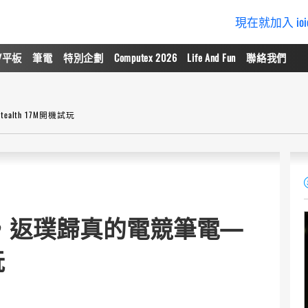
現在就加入 io
/平板
筆電
特別企劃
Computex 2026
Life And Fun
聯絡我們
lth 17M開機試玩
，返璞歸真的電競筆電—
玩