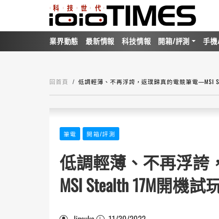
業界動態
最新情報
科技情報
開箱/評測
手機
回首頁
低調輕薄、不再浮誇，返璞歸真的電競筆電—MSI Stea
筆電
開箱/評測
低調輕薄、不再浮誇
MSI Stealth 17M開機試
Jinsuke
11/30/2022