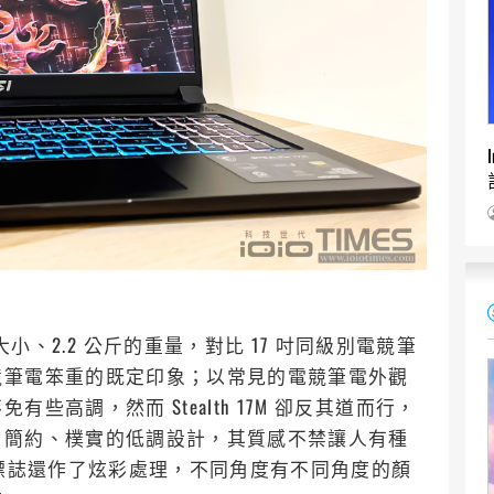
(mm) 的大小、2.2 公斤的重量，對比 17 吋同級別電競筆
競筆電笨重的既定印象；以常見的電競筆電外觀
高調，然而 Stealth 17M 卻反其道而行，
，簡約、樸實的低調設計，其質感不禁讓人有種
I 標誌還作了炫彩處理，不同角度有不同角度的顏