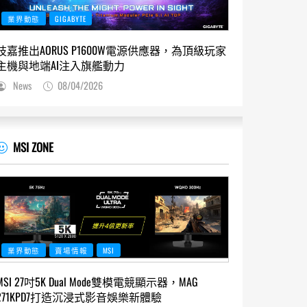
業界動態
GIGABYTE
技嘉推出AORUS P1600W電源供應器，為頂級玩家
主機與地端AI注入旗艦動力
News
08/04/2026
MSI ZONE
業界動態
賣場情報
MSI
MSI 27吋5K Dual Mode雙模電競顯示器，MAG
271KPD7打造沉浸式影音娛樂新體驗