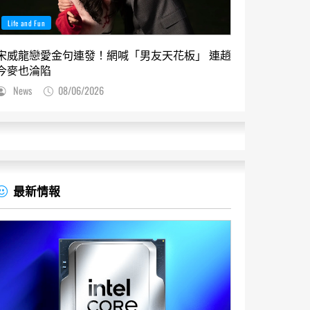
Life and Fun
宋威龍戀愛金句連發！網喊「男友天花板」 連趙
今麥也淪陷
News
08/06/2026
最新情報