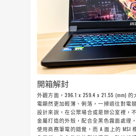
開箱解封
外觀方面，396.1 x 259.4 x 21.55 
電顯然更加輕薄、俐落，一掃過往對電
設計來說，在公眾場合或是辦公室裡，不免有些
金屬打造的外殼，配合全黑色霧面處理
使用商務筆電的錯覺，而 A 面上的 MS