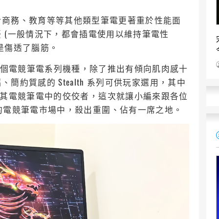
於商務、教育等等其他類型筆電更著重於性能面
 (一般情況下，都會插電使用以維持筆電性
是傷透了腦筋。
有多個電競筆電系列機種，除了推出有傾向肌肉感十
約質感的 Stealth 系列可供玩家選用，其中
 17M就是其電競筆電中的佼佼者，這次就讓小編來跟各位
如何在飽和的電競筆電市場中，殺出重圍、佔有一席之地。