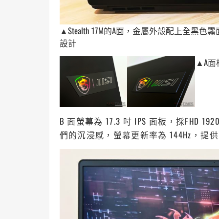
▲Stealth 17M的A面，金屬外殼配上
設計
▲A
B 面螢幕為 17.3 吋 IPS 面板，採FHD
們的沉浸感，螢幕更新率為 144Hz，