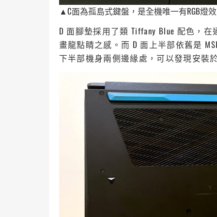
▲C面為孤島式鍵盤，是全機唯一有RGB燈
D 面腳墊採用了類 Tiffany Blue
畫龍點睛之感。而 D 面上半部依舊是 MSI C
下半部機身兩側邊緣處，可以發現安裝