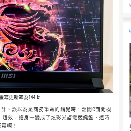
，螢幕更新率為144Hz
設計、誤以為是商務筆電的錯覺時，翻開C面開機
B 燈效，搖身一變成了炫彩光譜電競鍵盤，這時
競筆電啊！